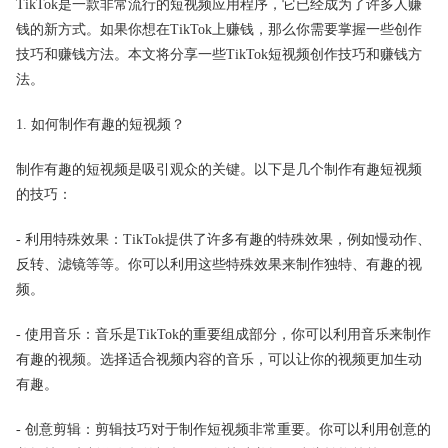
TikTok是一款非常流行的短视频应用程序，它已经成为了许多人赚
钱的新方式。如果你想在TikTok上赚钱，那么你需要掌握一些创作
技巧和赚钱方法。本文将分享一些TikTok短视频创作技巧和赚钱方
法。
1. 如何制作有趣的短视频？
制作有趣的短视频是吸引观众的关键。以下是几个制作有趣短视频
的技巧：
- 利用特殊效果：TikTok提供了许多有趣的特殊效果，例如慢动作、
反转、滤镜等等。你可以利用这些特殊效果来制作独特、有趣的视
频。
- 使用音乐：音乐是TikTok的重要组成部分，你可以利用音乐来制作
有趣的视频。选择适合视频内容的音乐，可以让你的视频更加生动
有趣。
- 创意剪辑：剪辑技巧对于制作短视频非常重要。你可以利用创意的