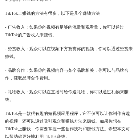
TikTok上赚钱的方法有很多，以下是几个赚钱方法：
- 广告收入：如果你的视频有足够的流量和观看量，你可以通过
TikTok的广告收入来赚钱。
- 赞赏收入：观众可以在视频下方赞赏你的视频，你可以通过赞赏来
赚钱。
- 品牌合作：如果你的视频内容与某个品牌相关，你可以与品牌合
作，赚取品牌合作费用。
- 礼物收入：观众可以在直播时给你送礼物，你可以通过礼物来赚
钱。
TikTok是一款很有趣的短视频应用程序，它不仅可以让你制作有趣
的视频，还可以通过吸引观众和赚钱方法来赚钱。如果你想在
TikTok上赚钱，你需要掌握一些创作技巧和赚钱方法。希望本文可
以帮助你更好地利用TikTok赚钱。