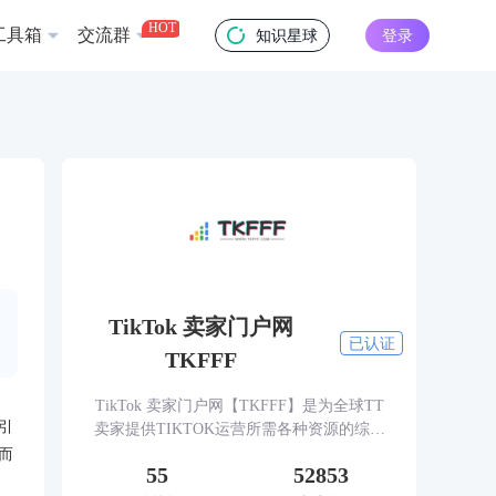
HOT
工具箱
交流群
知识星球
登录
TikTok 卖家门户网
已认证
TKFFF
TikTok 卖家门户网【TKFFF】是为全球TT
引
卖家提供TIKTOK运营所需各种资源的综合
性门户网站。网站涵盖TK工具、头条、论
而
55
52853
坛、社群、活动、人脉、货盘、教学等必备