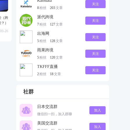
Kalodata
关注
8
粉丝
203
文章
派代跨境
些（跨
关注
些？）
7
粉丝
127
文章
09-26
出海网
关注
5
粉丝
128
文章
雨果跨境
关注
5
粉丝
120
文章
TKFFF直播
关注
2
粉丝
18
文章
社群
日本交流群
加入
微信扫一扫，加入群聊
美国交流群
加入