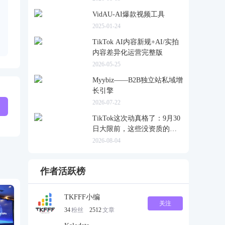
VidAU-AI爆款视频工具
2025-01-24
TikTok AI内容新规+AI/实拍
内容差异化运营完整版
2026-05-25
Myybiz——B2B独立站私域增
长引擎
2026-07-22
TikTok这次动真格了：9月30
日大限前，这些没资质的货
一律清退
2026-08-04
作者活跃榜
TKFFF小编
关注
34
粉丝
2512
文章