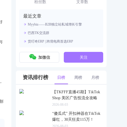
资源。
粉丝数
文章数
最近文章
好
Myybiz——B2B独立站私域增长引擎
巴西TK交流群
货叮咚ERP | 跨境电商首选ERP
与
加微信
关注
资讯排行榜
日榜
周榜
月榜
，
【TKFFF直播45期】TikTok
Shop 美区广告投流全攻略
创
2026-08-03
“傻瓜式” 开扣神器在TikTok
爆红，30天狂卖115万！
2026-08-03