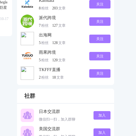
Kalodata
gla
关注
级巨星
8
粉丝
203
文章
派代跨境
10-17
关注
7
粉丝
127
文章
出海网
关注
5
粉丝
128
文章
雨果跨境
关注
5
粉丝
120
文章
TKFFF直播
关注
2
粉丝
18
文章
社群
日本交流群
加入
微信扫一扫，加入群聊
美国交流群
加入