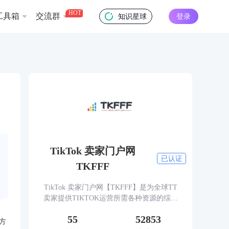
HOT
工具箱
交流群
知识星球
登录
TikTok 卖家门户网
已认证
TKFFF
TikTok 卖家门户网【TKFFF】是为全球TT
卖家提供TIKTOK运营所需各种资源的综合
性门户网站。网站涵盖TK工具、头条、论
55
52853
坛、社群、活动、人脉、货盘、教学等必备
方