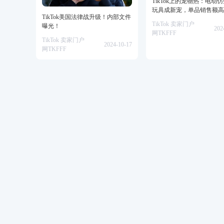
TikTok上的宠物热：电动
玩具成新宠，单品销售额高
TikTok美国法律战升级！内部文件
美金！
TikTok 卖家门户
曝光！
202
网TKFFF
TikTok 卖家门户
2024-10-17
网TKFFF