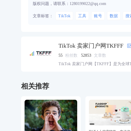
版权问题，请联系：1280199022@qq.com
文章标签：
TikTok
工具
账号
数据
搜
TikTok 卖家门户网TKFFF
55
粉丝数
52853
文章数
TikTok 卖家门户网【TKFFF】是为全
资源的综合性门户网站。网站涵盖TK工
脉、货盘、教学等必备资源。
相关推荐