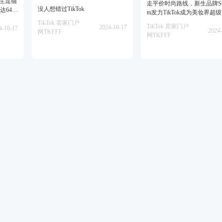
仿生逗猫
走平价时尚路线，新生品牌She
没人想错过TikTok
达64万
m发力TikTok成为美妆界超
TikTok 卖家门户
TikTok 卖家门户
2024-10-17
4-10-17
2024-
网TKFFF
网TKFFF