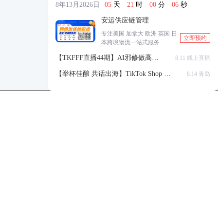
8年13月2026日
05
天
21
时
00
分
06
秒
安运供应链管理
专注美国 加拿大 欧洲 英国 日
立即预约
本跨境物流一站式服务
【TKFFF直播44期】AI邪修做高点
8.11 线上直播
击高转化listing，快速低成本生成
【举杯佳酿 共话出海】TikTok Shop 全
8.14 青岛
带货视频
球站点官方赋能交流会
TKFFF公众号
商务合作-柯先生