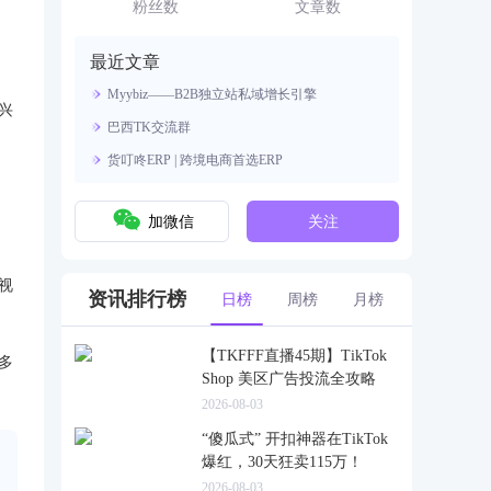
资源。
粉丝数
文章数
最近文章
Myybiz——B2B独立站私域增长引擎
兴
巴西TK交流群
货叮咚ERP | 跨境电商首选ERP
加微信
关注
视
资讯排行榜
日榜
周榜
月榜
【TKFFF直播45期】TikTok
多
Shop 美区广告投流全攻略
2026-08-03
“傻瓜式” 开扣神器在TikTok
爆红，30天狂卖115万！
2026-08-03