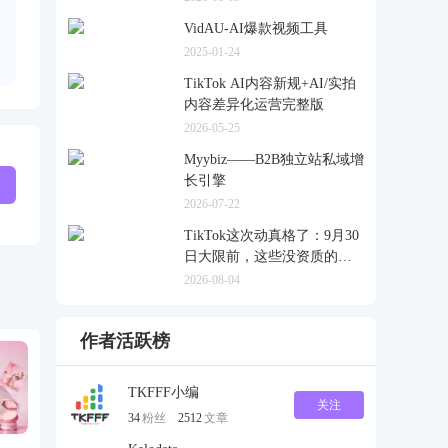
VidAU-AI爆款视频工具
2025-01-24
TikTok AI内容新规+AI/实拍
内容差异化运营完整版
2026-05-25
Myybiz——B2B独立站私域增
长引擎
2026-07-22
TikTok这次动真格了：9月30
日大限前，这些没资质的货
一律清退
2026-08-04
作者活跃榜
TKFFF小编
关注
34
粉丝
2512
文章