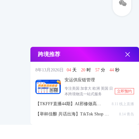
跨境推荐
8年13月2026日
04
天
20
时
57
分
44
秒
安运供应链管理
专注美国 加拿大 欧洲 英国 日
立即预约
本跨境物流一站式服务
【TKFFF直播44期】AI邪修做高点
8.11 线上直播
击高转化listing，快速低成本生成
【举杯佳酿 共话出海】TikTok Shop 全
8.14 青岛
带货视频
球站点官方赋能交流会