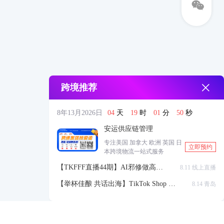
跨境推荐
8年13月2026日
04
天
19
时
01
分
50
秒
安运供应链管理
专注美国 加拿大 欧洲 英国 日
立即预约
本跨境物流一站式服务
【TKFFF直播44期】AI邪修做高点
8.11 线上直播
击高转化listing，快速低成本生成
【举杯佳酿 共话出海】TikTok Shop 全
8.14 青岛
带货视频
球站点官方赋能交流会