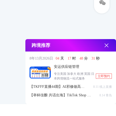
跨境推荐
8年13月2026日
04
天
17
时
48
分
30
秒
安运供应链管理
专注美国 加拿大 欧洲 英国 日
立即预约
本跨境物流一站式服务
【TKFFF直播44期】AI邪修做高点
8.11 线上直播
击高转化listing，快速低成本生成
【举杯佳酿 共话出海】TikTok Shop 全
8.14 青岛
带货视频
球站点官方赋能交流会