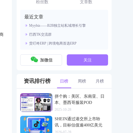
资源。
粉丝数
文章数
最近文章
Myybiz——B2B独立站私域增长引擎
商
巴西TK交流群
货叮咚ERP | 跨境电商首选ERP
加微信
关注
资讯排行榜
日榜
周榜
月榜
拼个购：美区、东南亚、日
本、墨西哥服装POD
2025-10-28
SHEIN通过港交所上市聆
讯，目标估值逾400亿美元
2026-07-28