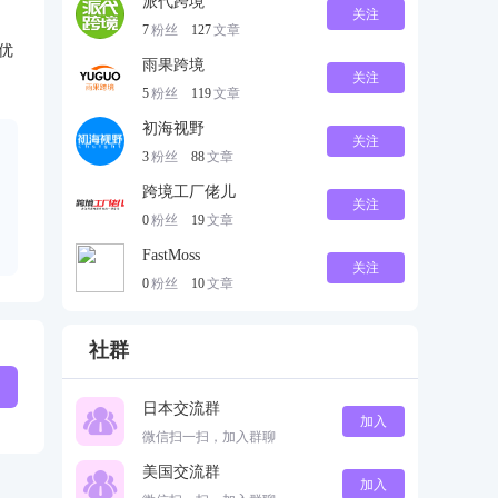
派代跨境
关注
7
粉丝
127
文章
优
雨果跨境
关注
5
粉丝
119
文章
初海视野
关注
3
粉丝
88
文章
跨境工厂佬儿
关注
0
粉丝
19
文章
FastMoss
关注
0
粉丝
10
文章
社群
日本交流群
加入
微信扫一扫，加入群聊
美国交流群
加入