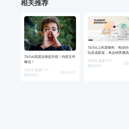
相关推荐
TikTok上的宠物热：电动
玩具成新宠，单品销售额高
TikTok美国法律战升级！内部文件
美金！
TikTok 卖家门户
曝光！
202
网TKFFF
TikTok 卖家门户
2024-10-17
网TKFFF