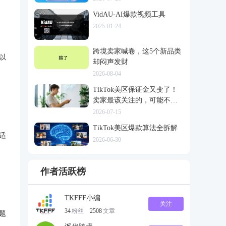
VidAU-AI爆款视频工具
2025-01-24
跨境卖家喊卷，这5个新品类
以
却闷声发财
2026-08-04
TikTok美区保证金又变了！
卖家最该关注的，可能不是
多交钱
2026-07-15
TikTok美区爆款算法全拆解
适
2026-06-30
作者活跃榜
TKFFF小编
关注
34
粉丝
2508
文章
题