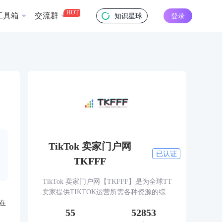
HOT
工具箱
交流群
知识星球
登录
TikTok 卖家门户网
已认证
TKFFF
TikTok 卖家门户网【TKFFF】是为全球TT
卖家提供TIKTOK运营所需各种资源的综合
性门户网站。网站涵盖TK工具、头条、论
在
55
52853
坛、社群、活动、人脉、货盘、教学等必备