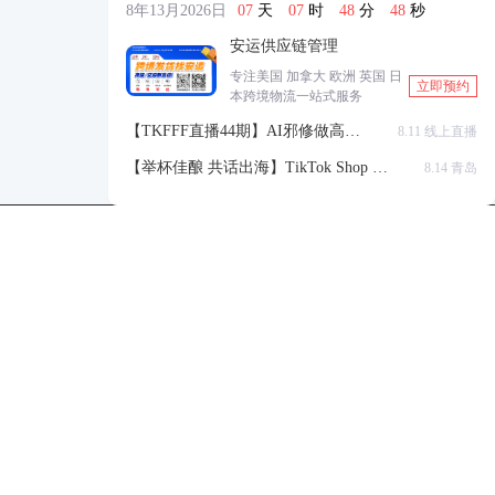
8年13月2026日
07
天
07
时
48
分
48
秒
安运供应链管理
专注美国 加拿大 欧洲 英国 日
立即预约
本跨境物流一站式服务
【TKFFF直播44期】AI邪修做高点
8.11 线上直播
击高转化listing，快速低成本生成
【举杯佳酿 共话出海】TikTok Shop 全
8.14 青岛
带货视频
球站点官方赋能交流会
TKFFF公众号
商务合作-柯先生