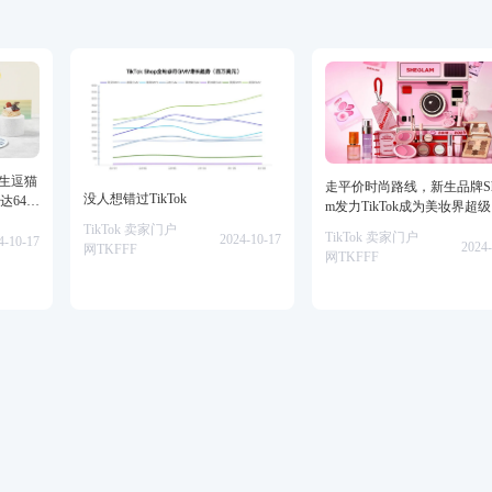
仿生逗猫
走平价时尚路线，新生品牌She
没人想错过TikTok
达64万
m发力TikTok成为美妆界超
TikTok 卖家门户
TikTok 卖家门户
2024-10-17
4-10-17
2024-
网TKFFF
网TKFFF