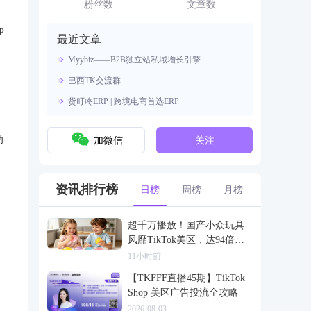
资源。
粉丝数
文章数
P
最近文章
Myybiz——B2B独立站私域增长引擎
巴西TK交流群
货叮咚ERP | 跨境电商首选ERP
功
加微信
关注
资讯排行榜
日榜
周榜
月榜
超千万播放！国产小众玩具
风靡TikTok美区，达94倍差
价
11小时前
【TKFFF直播45期】TikTok
Shop 美区广告投流全攻略
2026-08-03