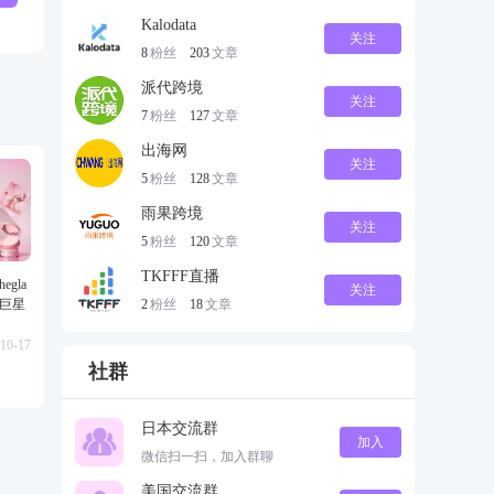
Kalodata
关注
8
粉丝
203
文章
派代跨境
关注
7
粉丝
127
文章
出海网
关注
5
粉丝
128
文章
雨果跨境
关注
5
粉丝
120
文章
TKFFF直播
gla
关注
2
粉丝
18
文章
级巨星
10-17
社群
日本交流群
加入
微信扫一扫，加入群聊
美国交流群