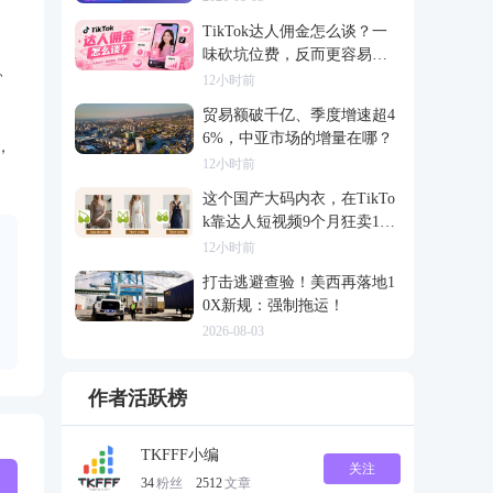
TikTok达人佣金怎么谈？一
味砍坑位费，反而更容易把
、
合作谈崩
12小时前
贸易额破千亿、季度增速超4
6%，中亚市场的增量在哪？
，
12小时前
这个国产大码内衣，在TikTo
k靠达人短视频9个月狂卖120
0万
12小时前
打击逃避查验！美西再落地1
0X新规：强制拖运！
2026-08-03
作者活跃榜
TKFFF小编
关注
34
粉丝
2512
文章