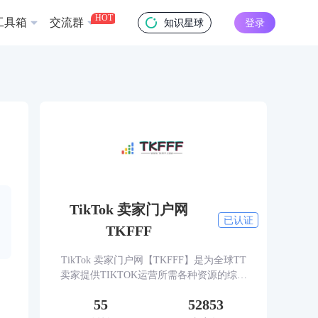
HOT
工具箱
交流群
知识星球
登录
TikTok 卖家门户网
已认证
TKFFF
TikTok 卖家门户网【TKFFF】是为全球TT
卖家提供TIKTOK运营所需各种资源的综合
性门户网站。网站涵盖TK工具、头条、论
55
52853
坛、社群、活动、人脉、货盘、教学等必备