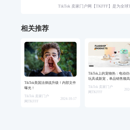
TikTok 卖家门户网【TKFFF】是为全
资源的综合性门户网站。网站涵盖TK工
脉、货盘、教学等必备资源。
相关推荐
TikTok上的宠物热：电动
玩具成新宠，单品销售额高
TikTok美国法律战升级！内部文件
美金！
TikTok 卖家门户
曝光！
202
网TKFFF
TikTok 卖家门户
2024-10-17
网TKFFF