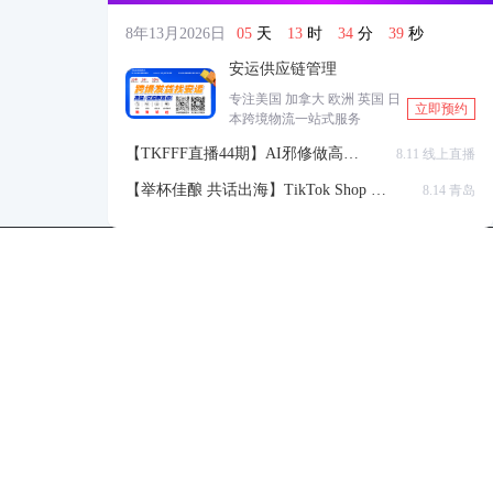
8年13月2026日
05
天
13
时
34
分
38
秒
安运供应链管理
专注美国 加拿大 欧洲 英国 日
立即预约
本跨境物流一站式服务
【TKFFF直播44期】AI邪修做高点
8.11 线上直播
击高转化listing，快速低成本生成
【举杯佳酿 共话出海】TikTok Shop 全
8.14 青岛
带货视频
球站点官方赋能交流会
TKFFF公众号
商务合作-柯先生