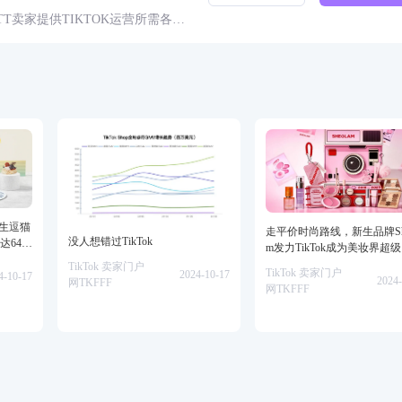
球TT卖家提供TIKTOK运营所需各种
具、头条、论坛、社群、活动、人
仿生逗猫
走平价时尚路线，新生品牌She
没人想错过TikTok
达64万
m发力TikTok成为美妆界超
TikTok 卖家门户
TikTok 卖家门户
2024-10-17
4-10-17
2024-
网TKFFF
网TKFFF