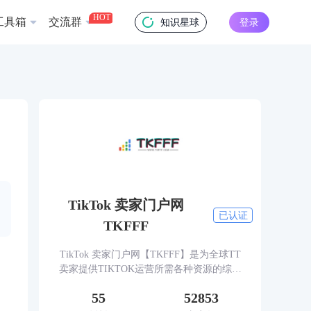
HOT
工具箱
交流群
知识星球
登录
TikTok 卖家门户网
已认证
TKFFF
TikTok 卖家门户网【TKFFF】是为全球TT
卖家提供TIKTOK运营所需各种资源的综合
性门户网站。网站涵盖TK工具、头条、论
55
52853
坛、社群、活动、人脉、货盘、教学等必备