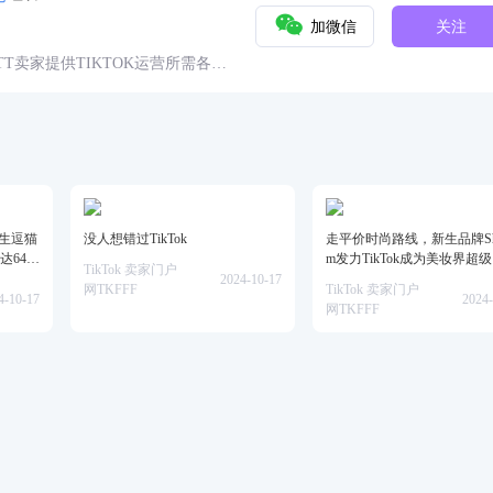
加微信
关注
球TT卖家提供TIKTOK运营所需各种
具、头条、论坛、社群、活动、人
仿生逗猫
没人想错过TikTok
走平价时尚路线，新生品牌She
达64万
m发力TikTok成为美妆界超
TikTok 卖家门户
2024-10-17
网TKFFF
TikTok 卖家门户
4-10-17
2024-
网TKFFF