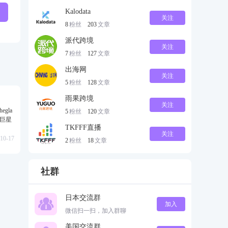
Kalodata
关注
8
粉丝
203
文章
派代跨境
关注
7
粉丝
127
文章
出海网
关注
5
粉丝
128
文章
雨果跨境
关注
gla
5
粉丝
120
文章
级巨星
TKFFF直播
关注
10-17
2
粉丝
18
文章
社群
日本交流群
加入
微信扫一扫，加入群聊
美国交流群