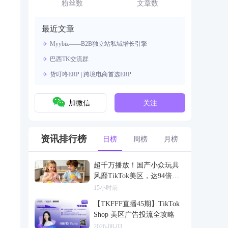
资源。
粉丝数
文章数
最近文章
Myybiz——B2B独立站私域增长引擎
巴西TK交流群
货叮咚ERP | 跨境电商首选ERP
加微信
关注
资讯排行榜
日榜
周榜
月榜
超千万播放！国产小众玩具
风靡TikTok美区，达94倍差
价
15小时前
【TKFFF直播45期】TikTok
Shop 美区广告投流全攻略
2026-08-03