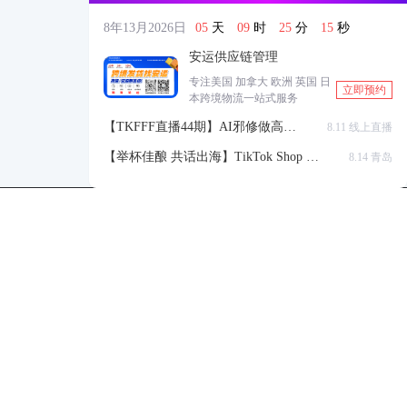
8年13月2026日
05
天
09
时
25
分
14
秒
安运供应链管理
专注美国 加拿大 欧洲 英国 日
立即预约
本跨境物流一站式服务
【TKFFF直播44期】AI邪修做高点
8.11 线上直播
击高转化listing，快速低成本生成
【举杯佳酿 共话出海】TikTok Shop 全
8.14 青岛
带货视频
球站点官方赋能交流会
TKFFF公众号
商务合作-柯先生