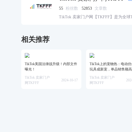
55
粉丝数
52853
文章数
TikTok 卖家门户网【TKFFF】是为全
资源的综合性门户网站。网站涵盖TK工
脉、货盘、教学等必备资源。
相关推荐
TikTok美国法律战升级！内部文件
TikTok上的宠物热：电动
曝光！
玩具成新宠，单品销售额高
美金！
TikTok 卖家门户
TikTok 卖家门户
2024-10-17
202
网TKFFF
网TKFFF