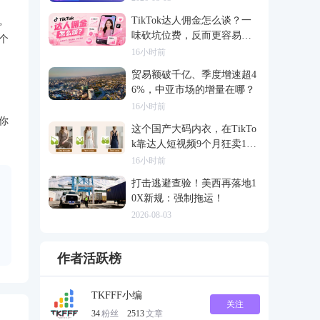
TikTok达人佣金怎么谈？一
。
味砍坑位费，反而更容易把
个
合作谈崩
16小时前
贸易额破千亿、季度增速超4
6%，中亚市场的增量在哪？
16小时前
你
这个国产大码内衣，在TikTo
k靠达人短视频9个月狂卖120
0万
16小时前
打击逃避查验！美西再落地1
0X新规：强制拖运！
2026-08-03
作者活跃榜
TKFFF小编
关注
34
粉丝
2513
文章