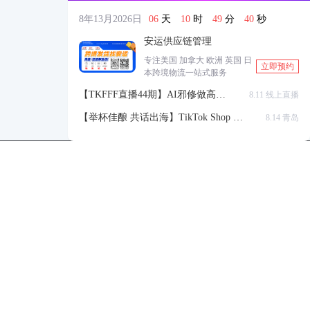
8年13月2026日
06
天
10
时
49
分
39
秒
安运供应链管理
专注美国 加拿大 欧洲 英国 日
立即预约
本跨境物流一站式服务
【TKFFF直播44期】AI邪修做高点
8.11 线上直播
击高转化listing，快速低成本生成
【举杯佳酿 共话出海】TikTok Shop 全
8.14 青岛
带货视频
球站点官方赋能交流会
TKFFF公众号
商务合作-柯先生