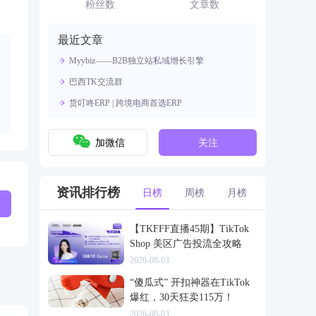
资源。
粉丝数
文章数
最近文章
Myybiz——B2B独立站私域增长引擎
巴西TK交流群
货叮咚ERP | 跨境电商首选ERP
加微信
关注
资讯排行榜
日榜
周榜
月榜
【TKFFF直播45期】TikTok
Shop 美区广告投流全攻略
2026-08-03
“傻瓜式” 开扣神器在TikTok
爆红，30天狂卖115万！
2026-08-03