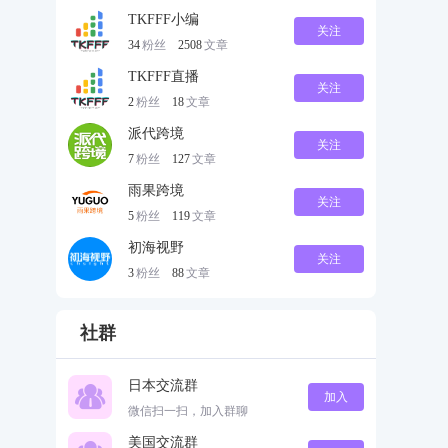
TKFFF小编
关注
34
粉丝
2508
文章
TKFFF直播
关注
2
粉丝
18
文章
派代跨境
关注
7
粉丝
127
文章
雨果跨境
关注
5
粉丝
119
文章
初海视野
关注
3
粉丝
88
文章
社群
日本交流群
加入
微信扫一扫，加入群聊
美国交流群