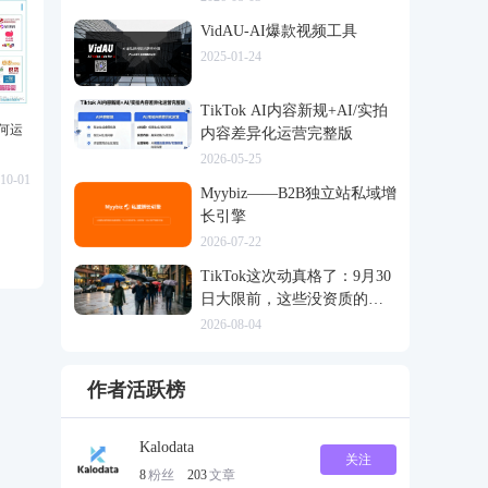
VidAU-AI爆款视频工具
2025-01-24
TikTok AI内容新规+AI/实拍
如何运
内容差异化运营完整版
2026-05-25
10-01
Myybiz——B2B独立站私域增
长引擎
2026-07-22
TikTok这次动真格了：9月30
日大限前，这些没资质的货
一律清退
2026-08-04
作者活跃榜
Kalodata
关注
8
粉丝
203
文章