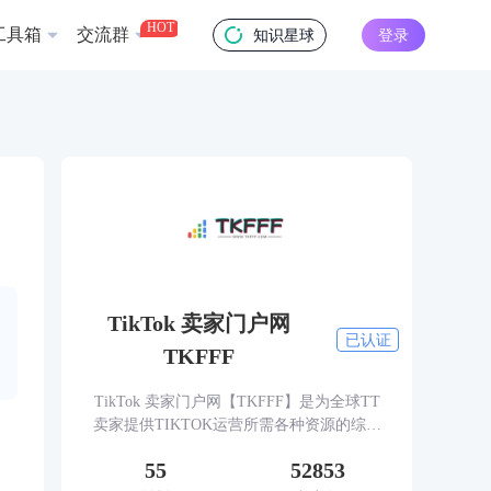
HOT
工具箱
交流群
知识星球
登录
TikTok 卖家门户网
已认证
TKFFF
TikTok 卖家门户网【TKFFF】是为全球TT
卖家提供TIKTOK运营所需各种资源的综合
性门户网站。网站涵盖TK工具、头条、论
55
52853
坛、社群、活动、人脉、货盘、教学等必备