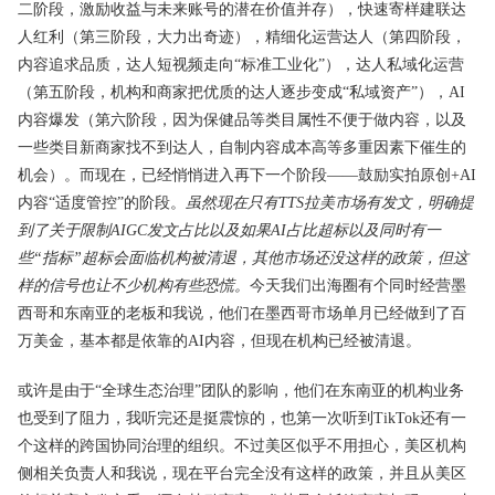
二阶段，激励收益与未来账号的潜在价值并存），快速寄样建联达
人红利（第三阶段，大力出奇迹），精细化运营达人（第四阶段，
内容追求品质，达人短视频走向“标准工业化”），达人私域化运营
（第五阶段，机构和商家把优质的达人逐步变成“私域资产”），AI
内容爆发（第六阶段，因为保健品等类目属性不便于做内容，以及
一些类目新商家找不到达人，自制内容成本高等多重因素下催生的
机会）。而现在，已经悄悄进入再下一个阶段——鼓励实拍原创+AI
内容“适度管控”的阶段。
虽然现在只有TTS拉美市场有发文，明确提
到了关于限制AIGC发文占比以及如果AI占比超标以及同时有一
些“指标”超标会面临机构被清退，其他市场还没这样的政策，但这
样的信号也让不少机构有些恐慌。
今天我们出海圈有个同时经营墨
西哥和东南亚的老板和我说，他们在墨西哥市场单月已经做到了百
万美金，基本都是依靠的AI内容，但现在机构已经被清退。
或许是由于“全球生态治理”团队的影响，他们在东南亚的机构业务
也受到了阻力，我听完还是挺震惊的，也第一次听到TikTok还有一
个这样的跨国协同治理的组织。不过美区似乎不用担心，美区机构
侧相关负责人和我说，现在平台完全没有这样的政策，并且从美区