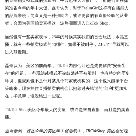
的直播拍卖模式真的挺猛的，平台也在大力推广，当前他们正在抓
紧准备今年的年中大促。磊哥认为，对于
FeelinGirl这样有自播能力
的品牌来说，简直又是一种强助力，或许更多的有直播经验的从业
者，会因为美区拍卖直播这一波热潮而进入TikTok Shop。
当然也有一些卖家表示，23年的时候其实我们的盲盒玩法，水晶直
播，就有一些拍卖模式的“缩影”，如果不被叫停，23-24年早就可以
进入颠覆期。
磊哥认为，美区的前两年，TikTok内部估计还是先要解决“安全生
存”的问题，一些玩法或模式不被鼓励甚至被阉割，也有特定的历史
环境，但规则也不是针对某几个商家或机构的，这个也只能按平台
策略来，现在抓住直播拍卖的机会比抱怨过去错过的“红利”更加实
在，毕竟嘛，谁没错过一些呢。
TikTok Shop美区今年最大的变量，或许是来自直播，而且是拍卖直
播。
磊哥预测，就在今年的美区年中促活动中，TikTokShop 美区会出现