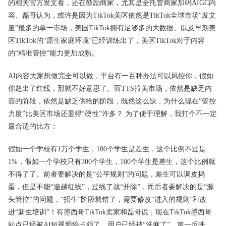
的相关官方发文看，还在鼓励商家，尤其是全托管商家加码AIGC内
容。磊哥认为，或许是因为TikTok美区依然是TikTok全球市场“发文
量”最多的单一市场，美国TikTok拥有足够多的大数据、以及早期美
区TikTok的“原生家庭环境”已经训练出了，美区TikTok对于内容
的“精准管控”能力更加成熟。
AI内容大家想做完全可以做，平台有一百种办法可以风控你，假如
你超出了红线，那就不好意思了。而TTS拉美市场，依然是缺乏内
容的阶段，依然是缺乏供给的阶段，既然这么缺，为什么现在“管控
力度”比美区市场还显得“硬性”许多？ 为了便于理解，我打个不一定
最合适的比方：
假如一个学校有1万个学生，100个学生是差生，这个比例不过是
1%，假如一个学校只有300个学生，100个学生是差生，这个比例就
不得了了。前者要解决的是“公平规则”的问题，差生可以调皮捣
蛋，但是不能“逾越红线”，过线了就“开除”，而后者要解决的是“源
头管控”的问题，“招生”阶段就错了，需要修改“进入的规则”和改
进“新生培训”！有墨西哥TikTok卖家和磊哥说，现在TikTok墨西哥
站点已经被AI短视频给占领了，用户已经被“洗麻了”，第一反映，