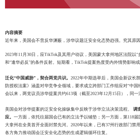
内容摘要
近年来，美国会不啻反华渊薮，涉华议题泛安全化态势趋强。究其原因，
2023年11月30日，应TikTok及其用户动议，美国蒙大拿州地区法院
和“逢华必反”的条件反射。短期看，TikTok提案热度受内外情势
泛化“中国威胁”，契合两党共识。
2022年中期选举后，美国会新议长
防授权法案》涵盖对华竞争全领域，要求成立跨部门工作组应对“中国经
会以来，两党议员涉华提案共约613项（截至2023年12月15日），同
美国会对涉华提案的泛安全化操纵集中反映于涉华立法决策流程。
调
应。
一方面，依托往届国会已有的立法予以铺垫；另一方面，第118届国
大拿州在全美首开全面封禁先河。2020年以来，已有37州行政部门禁用
各方角力推动国会泛安全化态势的生成逻辑循环往复。