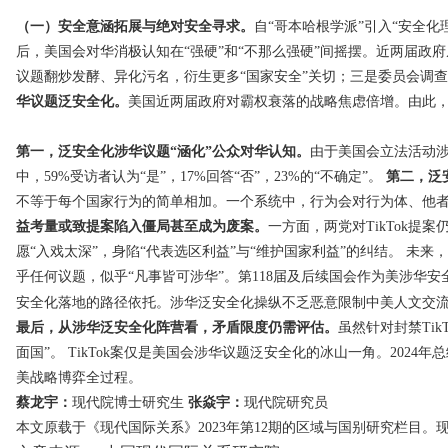
（一）安全意涵拓展与绝对安全寻求。
自“哥本哈根学派”引入“安全
后，美国会对华消极认知在“强硬”和“不那么强硬”间摇摆。近两届政
议题翻炒发酵、异化污名，衍生更多“国家安全”关切；三是委员会调查
华议题泛安全化。
美国近两届政府对霸权衰落的战略焦虑倍增。由此，
第一，泛安全化涉华议题“涵化”公众对华认知。
由于美国会立法活动涉及
中，59%受访者认为“是”，17%回答“否”，23%的“不确定”。
第二，泛
不等于每个国家行为的简单相加。一个系统中，行为会对行为体、他者及整个
益考量或致提案陷入僵局甚至成为废案。
一方面，两党对TikTok
愿“入戏太深”，身陷“代表选区利益”与“维护国家利益”的纠结。 未
乎任何议题，似乎“凡事皆可涉华”。第118届及后续国会作为美涉华安
安全化落地的路径依托。涉华泛安全化操纵不乏恶意限制中美人文交
最后，从涉华泛安全化阵营看，矛盾限度仍需评估。
虽然针对封禁Ti
面国”。 TikTok案仅是美国会涉华议题泛安全化的冰山一角。20
美战略博弈全过程。
蔡龙宇：
现代院博士研究生
张焱宇：
现代院研究员
本文原载于《现代国际关系》2023年第12期的区域与国别研究栏目。现