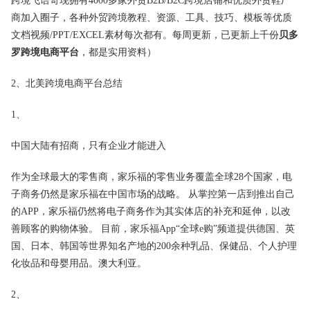
跨境飞语奇现拥有4000多家外贸B2B/B2C跨境店铺和优质外贸鞋厂
商加入圈子，各种外贸跨境教程、资源、工具、技巧、模板等优质
文档视频/PPT/EXCEL素材每次都有。每周更新，已更新上千份
贝多
罗跨境电商平台
，都是实用资料）
2、北美跨境电商平台总结
1、
中国大陆有招商，只有企业才能进入
作为全球最大的零售商，家乐福的零售业务覆盖全球28个国家，电
子商务仍然是家乐福在中国市场的战略。 从掌控第一店到推出自己
的APP，家乐福仍然将电子商务作为其实体店的补充和延伸，以改
善顾客的购物体验。 目前，家乐福App“全球e购”频道提供德国、英
国、日本、韩国等世界知名产地的200余种乳品、保健品、个人护理
化妆品和母婴用品。澳大利亚。
2、