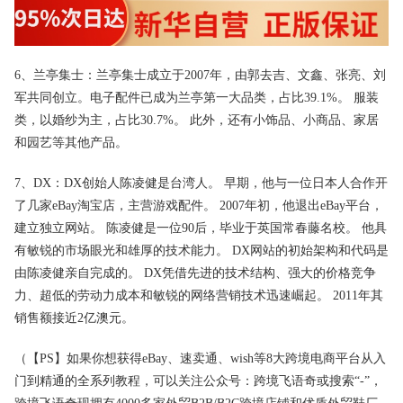
6、兰亭集士：兰亭集士成立于2007年，由郭去吉、文鑫、张亮、刘
军共同创立。电子配件已成为兰亭第一大品类，占比39.1%。 服装
类，以婚纱为主，占比30.7%。 此外，还有小饰品、小商品、家居
和园艺等其他产品。
7、DX：DX创始人陈凌健是台湾人。 早期，他与一位日本人合作开
了几家eBay淘宝店，主营游戏配件。 2007年初，他退出eBay平台，
建立独立网站。 陈凌健是一位90后，毕业于英国常春藤名校。 他具
有敏锐的市场眼光和雄厚的技术能力。 DX网站的初始架构和代码是
由陈凌健亲自完成的。 DX凭借先进的技术结构、强大的价格竞争
力、超低的劳动力成本和敏锐的网络营销技术迅速崛起。 2011年其
销售额接近2亿澳元。
（【PS】如果你想获得eBay、速卖通、wish等8大跨境电商平台从入
门到精通的全系列教程，可以关注公众号：跨境飞语奇或搜索“-”，