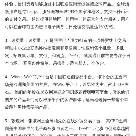
体验，使消费者能够通过中国联通应用无缝连接全球产品。 全球活
跃用户超过1.32亿，服务遍布全球193个国家和地区，支持26种币种
的支付交易。 通过提供跨地区、跨币种、跨语言的支付服务，用户
可以在全球范围内进行电子商务，日处理交易量达760万笔。
3、速卖通：速卖通（）是阿里巴巴着力打造的一项外贸线上交易，
帮助中小企业联系终端批发商和零售商，快速销售小批量、多批
次，拓展集订单、支付、和物流。 平台。 速卖通目前主要专注于日
本市场。 开店条件简单、易操作，适合新人、个体户。
4、Wish：Wish商户平台是中国联通侧交易平台。 该平台的主要市
场是欧洲和美国的客户。 在Wish平台上，以男性为主，占比80%左
右。 他们的年龄在18岁到30岁之间
贝多罗跨境电商平台
，所以他们
购买的产品我们可以根据平台的客户群体，适当地选择一些这个年
龄段的男性需要的产品。
5、敦煌网：张掖网是全球领先的在线外贸交易平台。 其CEO王树
同是中国最早的电子商务参与者之一。 1999年，他参与创建卓越网