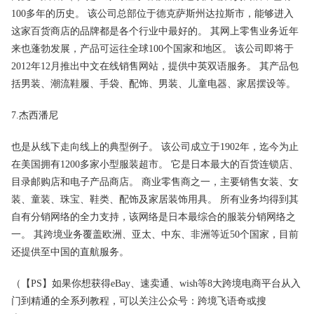
100多年的历史。 该公司总部位于德克萨斯州达拉斯市，能够进入
这家百货商店的品牌都是各个行业中最好的。 其网上零售业务近年
来也蓬勃发展，产品可运往全球100个国家和地区。 该公司即将于
2012年12月推出中文在线销售网站，提供中英双语服务。 其产品包
括男装、潮流鞋履、手袋、配饰、男装、儿童电器、家居摆设等。
7.杰西潘尼
也是从线下走向线上的典型例子。 该公司成立于1902年，迄今为止
在美国拥有1200多家小型服装超市。 它是日本最大的百货连锁店、
目录邮购店和电子产品商店。 商业零售商之一，主要销售女装、女
装、童装、珠宝、鞋类、配饰及家居装饰用具。 所有业务均得到其
自有分销网络的全力支持，该网络是日本最综合的服装分销网络之
一。 其跨境业务覆盖欧洲、亚太、中东、非洲等近50个国家，目前
还提供至中国的直航服务。
（【PS】如果你想获得eBay、速卖通、wish等8大跨境电商平台从入
门到精通的全系列教程，可以关注公众号：跨境飞语奇或搜