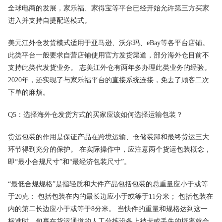
全球电商的发展，家乐福、家得宝等平台已经开始允许第三方买家
进入并支持自提配送模式。
美元江外仓发货模式适用于亚马逊、沃尔玛、eBay等各平台店铺。
此类平台一般要求自营店铺使用官方发货渠道，部分海外仓目前不
支持此类代发货业务。 志美江外仓有两年多办理此类业务的经验。
2020年，还实现了与家乐福平台的直接系统连接，免去了顾客二次
下单的麻烦。
Q5：选择海外仓发货方式的买家应该如何选择运输包装？
货运包装的作用是保证产品在跨境运输、仓储装卸和最终货运三大
环节得到充分的保护。 在实际操作中，应注意两个货运包装概念，
即“最小合规尺寸”和“最经济包装尺寸”。
“最低合规规格”是指轻质和大件产品包括包装的总重量应小于或等
于20克； 包括包装在内的最长边应小于或等于11分米； 包括包装在
内的第二长边应小于或等于8分米。 当快件的重量和规格达到这一
标准时，包裹在货运通道的人工分拣设备上被卡或丢失的概率就会