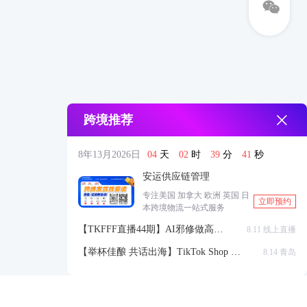
跨境推荐
8年13月2026日
04
天
02
时
39
分
41
秒
安运供应链管理
专注美国 加拿大 欧洲 英国 日
立即预约
本跨境物流一站式服务
【TKFFF直播44期】AI邪修做高点
8.11 线上直播
击高转化listing，快速低成本生成
【举杯佳酿 共话出海】TikTok Shop 全
8.14 青岛
带货视频
球站点官方赋能交流会