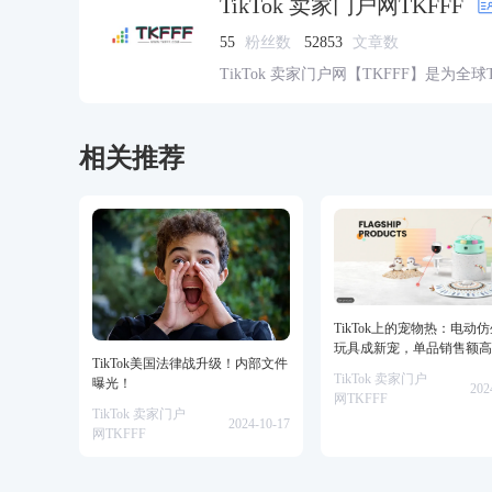
TikTok 卖家门户网TKFFF
55
粉丝数
52853
文章数
TikTok 卖家门户网【TKFFF】是为全
资源的综合性门户网站。网站涵盖TK工
脉、货盘、教学等必备资源。
相关推荐
TikTok上的宠物热：电动
玩具成新宠，单品销售额高
TikTok美国法律战升级！内部文件
美金！
TikTok 卖家门户
曝光！
202
网TKFFF
TikTok 卖家门户
2024-10-17
网TKFFF