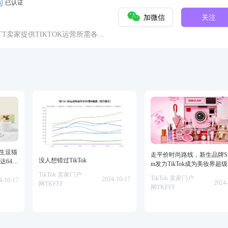
已认证
加微信
关注
球TT卖家提供TIKTOK运营所需各种
具、头条、论坛、社群、活动、人
仿生逗猫
走平价时尚路线，新生品牌She
没人想错过TikTok
达64万
m发力TikTok成为美妆界超
TikTok 卖家门户
TikTok 卖家门户
2024-10-17
4-10-17
2024-
网TKFFF
网TKFFF