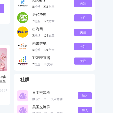
Kalodata
关注
8
粉丝
203
文章
派代跨境
关注
7
粉丝
127
文章
出海网
关注
5
粉丝
128
文章
雨果跨境
关注
5
粉丝
120
文章
TKFFF直播
关注
2
粉丝
18
文章
gla
社群
级巨星
10-17
日本交流群
加入
微信扫一扫，加入群聊
美国交流群
加入