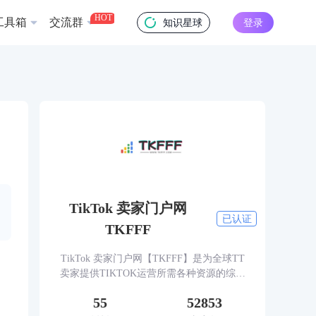
HOT
工具箱
交流群
知识星球
登录
TikTok 卖家门户网
已认证
TKFFF
TikTok 卖家门户网【TKFFF】是为全球TT
卖家提供TIKTOK运营所需各种资源的综合
性门户网站。网站涵盖TK工具、头条、论
55
52853
坛、社群、活动、人脉、货盘、教学等必备