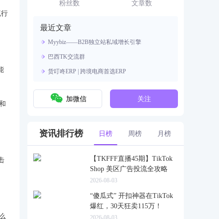
资源。
粉丝数
文章数
流行
最近文章
Myybiz——B2B独立站私域增长引擎
巴西TK交流群
能
货叮咚ERP | 跨境电商首选ERP
加微信
关注
和
资讯排行榜
日榜
周榜
月榜
【TKFFF直播45期】TikTok
击
Shop 美区广告投流全攻略
2026-08-03
“傻瓜式” 开扣神器在TikTok
爆红，30天狂卖115万！
么
2026-08-03