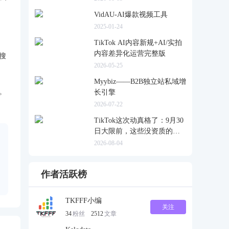
VidAU-AI爆款视频工具
2025-01-24
TikTok AI内容新规+AI/实拍
内容差异化运营完整版
搜
2026-05-25
Myybiz——B2B独立站私域增
。
长引擎
2026-07-22
TikTok这次动真格了：9月30
日大限前，这些没资质的货
一律清退
2026-08-04
作者活跃榜
TKFFF小编
关注
34
粉丝
2512
文章