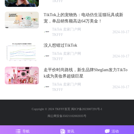
TKFFF
TikTok上的宠物热：电动仿生逗猫玩具成新
宠，单品销售额高达64万美金！
TikTok 卖家门户网
2024-10-17
TKFFF
没人想错过TikTok
TikTok 卖家门户网
2024-10-17
TKFFF
走平价时尚路线，新生品牌Sheglam发力TikTo
k成为美妆界超级巨星
TikTok 卖家门户网
2024-10-17
TKFFF
Copyright © 2024 TKFFF首页
闽ICP备2023007291号-1
闽公网安备35021102002035号
导航
资讯
活动