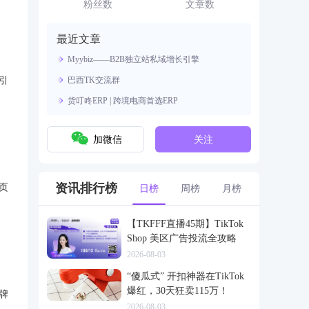
资源。
粉丝数
文章数
最近文章
Myybiz——B2B独立站私域增长引擎
引
巴西TK交流群
货叮咚ERP | 跨境电商首选ERP
加微信
关注
资讯排行榜
页
日榜
周榜
月榜
【TKFFF直播45期】TikTok
Shop 美区广告投流全攻略
2026-08-03
“傻瓜式” 开扣神器在TikTok
爆红，30天狂卖115万！
牌
2026-08-03