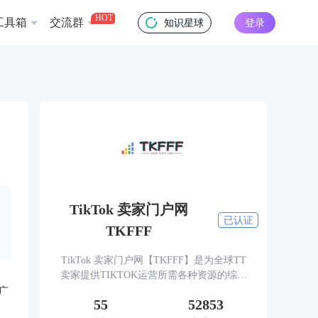
HOT
工具箱
交流群
知识星球
登录
TikTok 卖家门户网
已认证
TKFFF
TikTok 卖家门户网【TKFFF】是为全球TT
卖家提供TIKTOK运营所需各种资源的综合
性门户网站。网站涵盖TK工具、头条、论
广
55
52853
坛、社群、活动、人脉、货盘、教学等必备