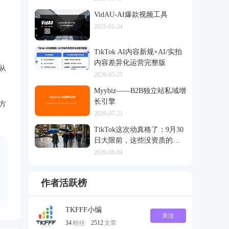
VidAU-AI爆款视频工具
2025-01-24
TikTok AI内容新规+AI/实拍
内容差异化运营完整版
从
2026-05-25
Myybiz——B2B独立站私域增
长引擎
方
2026-07-22
TikTok这次动真格了：9月30
日大限前，这些没资质的货
一律清退
2026-08-04
作者活跃榜
TKFFF小编
关注
34
粉丝
2512
文章