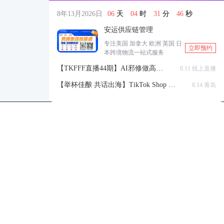
8年13月2026日
06
天
04
时
31
分
45
秒
安运供应链管理
专注美国 加拿大 欧洲 英国 日
立即预约
本跨境物流一站式服务
【TKFFF直播44期】AI邪修做高点
8.11 线上直播
击高转化listing，快速低成本生成
【举杯佳酿 共话出海】TikTok Shop 全
8.14 青岛
带货视频
球站点官方赋能交流会
TKFFF公众号
商务合作-柯先生