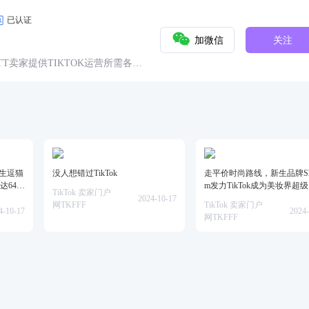
已认证
加微信
关注
球TT卖家提供TIKTOK运营所需各种
具、头条、论坛、社群、活动、人
仿生逗猫
没人想错过TikTok
走平价时尚路线，新生品牌She
达64万
m发力TikTok成为美妆界超
TikTok 卖家门户
2024-10-17
网TKFFF
TikTok 卖家门户
4-10-17
2024-
网TKFFF