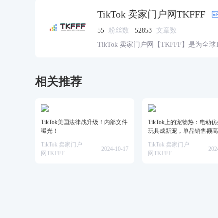
TikTok 卖家门户网TKFFF
55
粉丝数
52853
文章数
TikTok 卖家门户网【TKFFF】是为全
资源的综合性门户网站。网站涵盖TK工
脉、货盘、教学等必备资源。
相关推荐
TikTok美国法律战升级！内部文件
TikTok上的宠物热：电动
曝光！
玩具成新宠，单品销售额高
美金！
TikTok 卖家门户
TikTok 卖家门户
2024-10-17
202
网TKFFF
网TKFFF