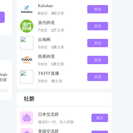
Kalodata
关注
8
粉丝
203
文章
派代跨境
关注
7
粉丝
127
文章
出海网
关注
5
粉丝
128
文章
雨果跨境
关注
5
粉丝
120
文章
TKFFF直播
gla
关注
级巨星
2
粉丝
18
文章
10-17
社群
日本交流群
加入
微信扫一扫，加入群聊
美国交流群