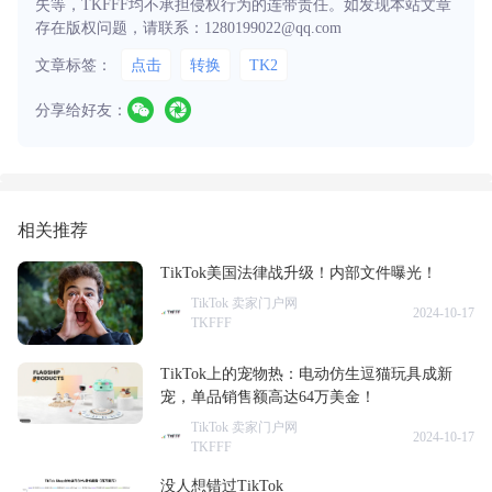
失等，TKFFF均不承担侵权行为的连带责任。如发现本站文章
存在版权问题，请联系：1280199022@qq.com
文章标签：
点击
转换
TK2
分享给好友：
相关推荐
TikTok美国法律战升级！内部文件曝光！
TikTok 卖家门户网
2024-10-17
TKFFF
TikTok上的宠物热：电动仿生逗猫玩具成新
宠，单品销售额高达64万美金！
TikTok 卖家门户网
2024-10-17
TKFFF
没人想错过TikTok