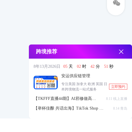
跨境推荐
8年13月2026日
05
天
02
时
42
分
51
秒
安运供应链管理
专注美国 加拿大 欧洲 英国 日
立即预约
本跨境物流一站式服务
【TKFFF直播44期】AI邪修做高点
8.11 线上直播
击高转化listing，快速低成本生成
【举杯佳酿 共话出海】TikTok Shop 全
8.14 青岛
带货视频
球站点官方赋能交流会