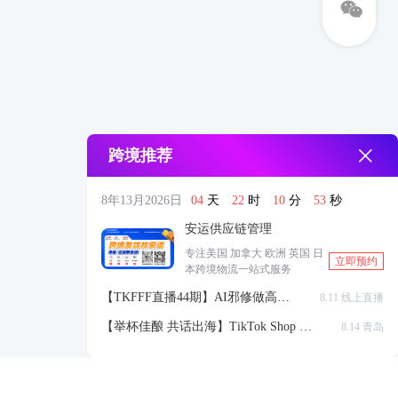
跨境推荐
8年13月2026日
04
天
22
时
10
分
52
秒
安运供应链管理
专注美国 加拿大 欧洲 英国 日
立即预约
本跨境物流一站式服务
【TKFFF直播44期】AI邪修做高点
8.11 线上直播
击高转化listing，快速低成本生成
【举杯佳酿 共话出海】TikTok Shop 全
8.14 青岛
带货视频
球站点官方赋能交流会