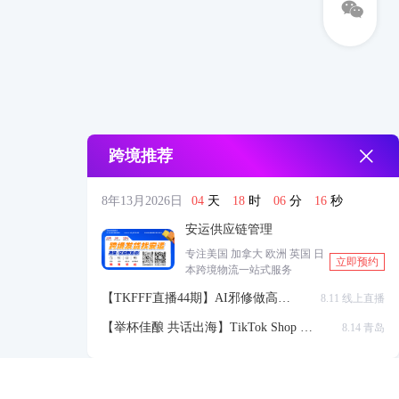
跨境推荐
8年13月2026日
04
天
18
时
06
分
15
秒
安运供应链管理
专注美国 加拿大 欧洲 英国 日
立即预约
本跨境物流一站式服务
【TKFFF直播44期】AI邪修做高点
8.11 线上直播
击高转化listing，快速低成本生成
【举杯佳酿 共话出海】TikTok Shop 全
8.14 青岛
带货视频
球站点官方赋能交流会