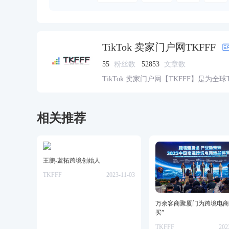
TikTok 卖家门户网TKFFF
55
粉丝数
52853
文章数
TikTok 卖家门户网【TKFFF】是为全
资源的综合性门户网站。网站涵盖TK工
脉、货盘、教学等必备资源。
相关推荐
王鹏-蓝拓跨境创始人
TKFFF
2023-11-03
万余客商聚厦门为跨境电商
买”
TKFFF
202