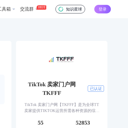
HOT
工具箱
交流群
知识星球
登录
TikTok 卖家门户网
已认证
TKFFF
TikTok 卖家门户网【TKFFF】是为全球TT
卖家提供TIKTOK运营所需各种资源的综合
性门户网站。网站涵盖TK工具、头条、论
55
52853
坛、社群、活动、人脉、货盘、教学等必备