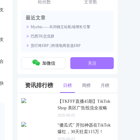
资源。
粉丝数
文章数
支
最近文章
Myybiz——B2B独立站私域增长引擎
巴西TK交流群
支
货叮咚ERP | 跨境电商首选ERP
合
加微信
关注
快
资讯排行榜
日榜
周榜
月榜
【TKFFF直播45期】TikTok
Shop 美区广告投流全攻略
2026-08-03
“傻瓜式” 开扣神器在TikTok
爆红，30天狂卖115万！
2026-08-03