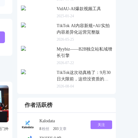
VidAU-AI爆款视频工具
2025-01-24
TikTok AI内容新规+AI/实拍
内容差异化运营完整版
2026-05-25
Myybiz——B2B独立站私域增
长引擎
2026-07-22
TikTok这次动真格了：9月30
日大限前，这些没资质的货
一律清退
2026-08-04
作者活跃榜
Kalodata
关注
厦门外
8
粉丝
203
文章