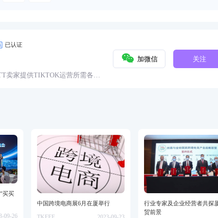
已认证
加微信
关注
球TT卖家提供TIKTOK运营所需各种
具、头条、论坛、社群、活动、人
“买买
中国跨境电商展6月在厦举行
行业专家及企业经营者共探
贸前景
3-09-26
TKFFF
2023-09-23