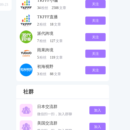
TKFFF小编
关注
09-23
34
粉丝
2508
文章
TKFFF直播
关注
2
粉丝
18
文章
派代跨境
关注
7
粉丝
127
文章
雨果跨境
关注
5
粉丝
119
文章
初海视野
关注
3
粉丝
88
文章
社群
日本交流群
加入
微信扫一扫，加入群聊
美国交流群
加入