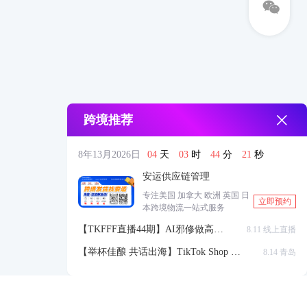
跨境推荐
8年13月2026日
04
天
03
时
44
分
21
秒
安运供应链管理
专注美国 加拿大 欧洲 英国 日
立即预约
本跨境物流一站式服务
【TKFFF直播44期】AI邪修做高点
8.11 线上直播
击高转化listing，快速低成本生成
【举杯佳酿 共话出海】TikTok Shop 全
8.14 青岛
带货视频
球站点官方赋能交流会