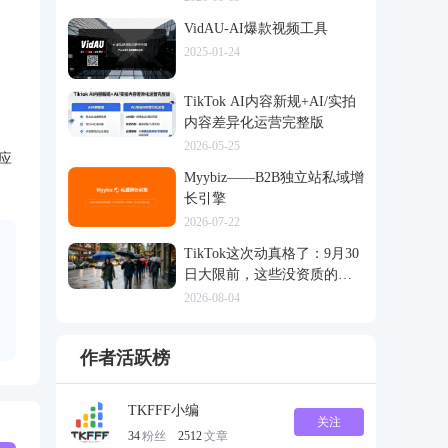
VidAU-AI爆款视频工具
2025-01-24
TikTok AI内容新规+AI/实拍
内容差异化运营完整版
2026-05-25
应
Myybiz——B2B独立站私域增
长引擎
2026-07-22
TikTok这次动真格了：9月30
日大限前，这些没资质的货
一律清退
2026-08-04
作者活跃榜
TKFFF小编
关注
34
粉丝
2512
文章