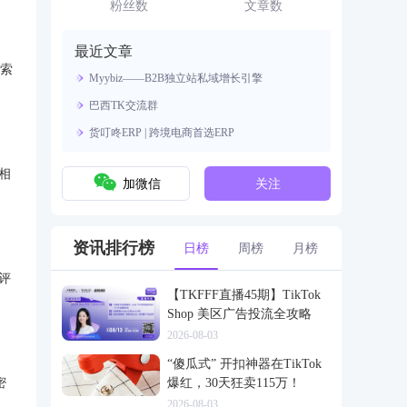
资源。
粉丝数
文章数
最近文章
搜索
Myybiz——B2B独立站私域增长引擎
巴西TK交流群
货叮咚ERP | 跨境电商首选ERP
k相
加微信
关注
资讯排行榜
日榜
周榜
月榜
评
【TKFFF直播45期】TikTok
Shop 美区广告投流全攻略
2026-08-03
“傻瓜式” 开扣神器在TikTok
密
爆红，30天狂卖115万！
2026-08-03