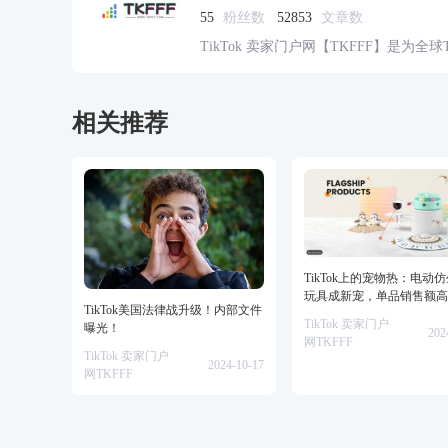
55
粉丝数
52853
文章数
TikTok 卖家门户网【TKFFF】是为全
资源的综合性门户网站。网站涵盖TK工
脉、货盘、教学等必备资源。
相关推荐
TikTok上的宠物热：电动
玩具成新宠，单品销售额高
TikTok美国法律战升级！内部文件
美金！
TikTok 卖家门户
曝光！
202
网TKFFF
TikTok 卖家门户
2024-10-17
网TKFFF