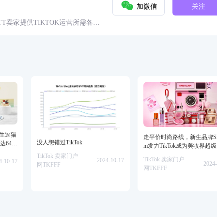
加微信
关注
球TT卖家提供TIKTOK运营所需各种
具、头条、论坛、社群、活动、人
仿生逗猫
走平价时尚路线，新生品牌She
没人想错过TikTok
达64万
m发力TikTok成为美妆界超
TikTok 卖家门户
TikTok 卖家门户
2024-10-17
4-10-17
2024-
网TKFFF
网TKFFF