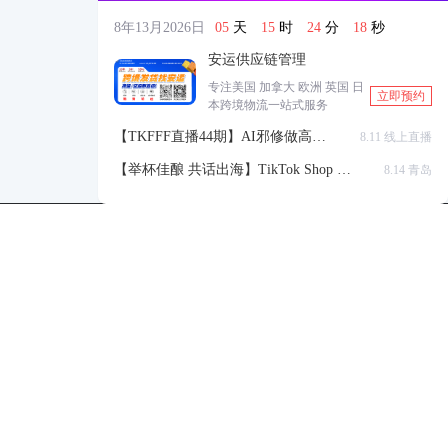
8年13月2026日
05
天
15
时
24
分
18
秒
安运供应链管理
专注美国 加拿大 欧洲 英国 日
立即预约
本跨境物流一站式服务
【TKFFF直播44期】AI邪修做高点
8.11 线上直播
击高转化listing，快速低成本生成
【举杯佳酿 共话出海】TikTok Shop 全
8.14 青岛
带货视频
球站点官方赋能交流会
TKFFF公众号
商务合作-柯先生