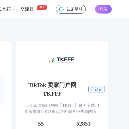
HOT
工具箱
交流群
知识星球
登录
TikTok 卖家门户网
已认证
TKFFF
TikTok 卖家门户网【TKFFF】是为全球TT
卖家提供TIKTOK运营所需各种资源的综合
性门户网站。网站涵盖TK工具、头条、论
55
52853
坛、社群、活动、人脉、货盘、教学等必备