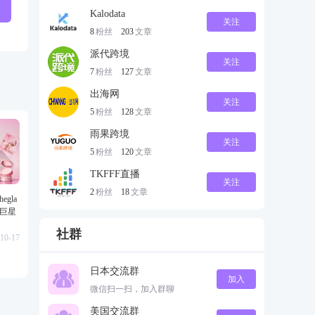
Kalodata
关注
8
粉丝
203
文章
派代跨境
关注
7
粉丝
127
文章
出海网
关注
5
粉丝
128
文章
雨果跨境
关注
5
粉丝
120
文章
TKFFF直播
关注
2
粉丝
18
文章
gla
级巨星
社群
10-17
日本交流群
加入
微信扫一扫，加入群聊
美国交流群