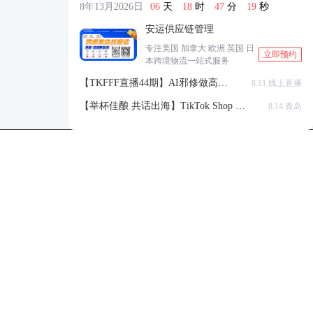
8年13月2026日
06
天
18
时
47
分
19
秒
安运供应链管理
专注美国 加拿大 欧洲 英国 日
立即预约
本跨境物流一站式服务
【TKFFF直播44期】AI邪修做高点
8.11 线上直播
击高转化listing，快速低成本生成
【举杯佳酿 共话出海】TikTok Shop 全
8.14 青岛
带货视频
球站点官方赋能交流会
TKFFF公众号
商务合作-柯先生