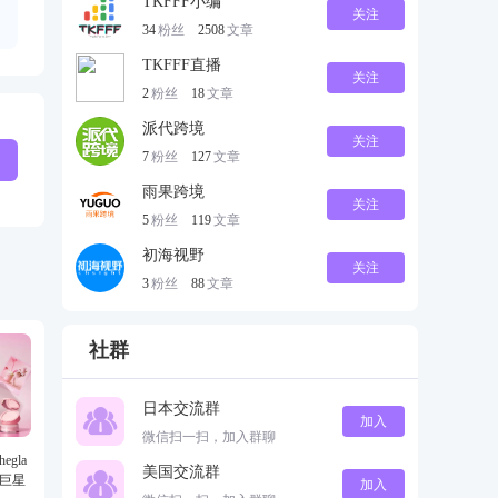
TKFFF小编
关注
34
粉丝
2508
文章
TKFFF直播
关注
2
粉丝
18
文章
派代跨境
关注
7
粉丝
127
文章
雨果跨境
关注
5
粉丝
119
文章
初海视野
关注
3
粉丝
88
文章
社群
日本交流群
加入
微信扫一扫，加入群聊
gla
美国交流群
级巨星
加入