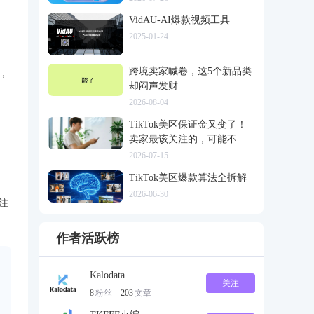
VidAU-AI爆款视频工具
2025-01-24
跨境卖家喊卷，这5个新品类
，
却闷声发财
2026-08-04
TikTok美区保证金又变了！
卖家最该关注的，可能不是
多交钱
2026-07-15
TikTok美区爆款算法全拆解
2026-06-30
注
作者活跃榜
Kalodata
关注
8
粉丝
203
文章