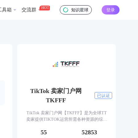
HOT
工具箱
交流群
知识星球
登录
TikTok 卖家门户网
已认证
TKFFF
TikTok 卖家门户网【TKFFF】是为全球TT
卖家提供TIKTOK运营所需各种资源的综合
性门户网站。网站涵盖TK工具、头条、论
55
52853
坛、社群、活动、人脉、货盘、教学等必备