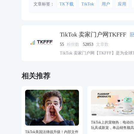
文章标签：
TK下载
TikTok
用户
应用
TikTok 卖家门户网TKFFF
55
粉丝数
52853
文章数
TikTok 卖家门户网【TKFFF】是为全
资源的综合性门户网站。网站涵盖TK工
脉、货盘、教学等必备资源。
相关推荐
TikTok上的宠物热：电动
玩具成新宠，单品销售额高
TikTok美国法律战升级！内部文件
美金！