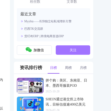
资源。
粉丝数
文章数
最近文章
Myybiz——B2B独立站私域增长引擎
巴西TK交流群
货叮咚ERP | 跨境电商首选ERP
加微信
关注
资讯排行榜
日榜
周榜
月榜
内
拼个购：美区、东南亚、日
本、墨西哥服装POD
2025-10-28
SHEIN通过港交所上市聆
讯，目标估值逾400亿美元
以
2026-07-28