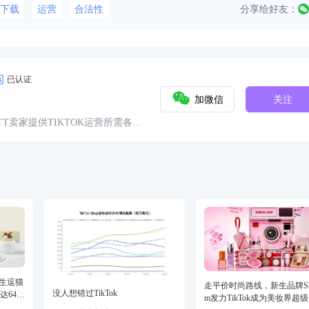
下载
运营
合法性
分享给好友：
已认证
加微信
关注
球TT卖家提供TIKTOK运营所需各种
具、头条、论坛、社群、活动、人
仿生逗猫
走平价时尚路线，新生品牌She
没人想错过TikTok
达64万
m发力TikTok成为美妆界超