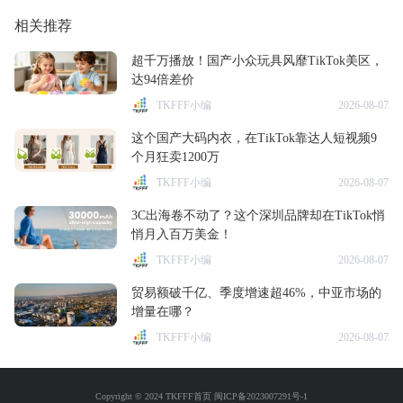
相关推荐
超千万播放！国产小众玩具风靡TikTok美区，
达94倍差价
TKFFF小编
2026-08-07
这个国产大码内衣，在TikTok靠达人短视频9
个月狂卖1200万
TKFFF小编
2026-08-07
3C出海卷不动了？这个深圳品牌却在TikTok悄
悄月入百万美金！
TKFFF小编
2026-08-07
贸易额破千亿、季度增速超46%，中亚市场的
增量在哪？
TKFFF小编
2026-08-07
Copyright © 2024 TKFFF首页
闽ICP备2023007291号-1