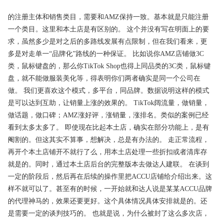
的注册主体和销售类目，需要和AMZ保持一致。基本就是只能注册
一个类目。这里和本土店是有区别的。 这个并没有写在明面上的要
求，虽然多少是对之后的多路线发展有点限制，但在我们看来，更
多是对走单一“品牌化”路线的一种保证。 比如说你AMZ店铺做3C
类，鼠标键盘的，那么你TikTok Shop也得上同品类的3C类，鼠标键
盘，就不能做服装美化等，得表明你们两者确实是同一个公司在
做。 我们更喜欢这个模式，多平台，同品牌。数据说明这样的模式
是可以达到互助，让销量上涨的效果的。 TikTok阔流量，做销量，
做话题，做口碑；AMZ涨好评，涨销量，涨排名。类似的案例已经
看到太多太多了。 即使现在比起本土店，确实在部分功能上，是有
阉割的。但这其实不算事，想解决，总是有办法的。 走正常流程，
再开个本土店铺开不就行了么，用本土店处理一些折扣或者清库存
就是的。同时，通过本土店后台的完整版本去做达人建联。 在谈到
一定的阶段后，然后再在后续的操作里把ACCU店铺给介绍出来。这
样不就可以了。甚至有的时候，一开始就和达人说是某某ACCU品牌
的代理神马的，效果还要更好。这个具体情况具体安排就是的。还
是需要一定的谈判技巧的。 也就是说，为什么被封了这么多次店，