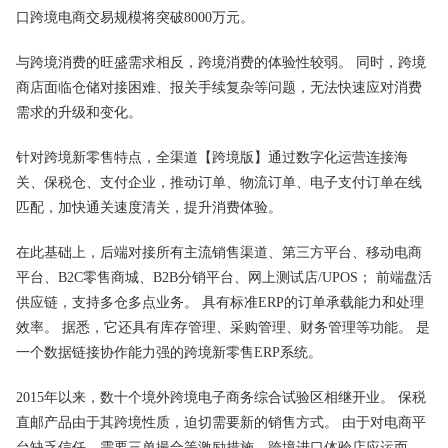
口跨境电商交易规模将突破8000万元。
与跨境消费的旺盛需求相反，跨境消费的体验性较弱。 同时，跨境
商店面临仓储对接困难、报关手续复杂等问题，无法快速应对消费
需求的升级和变化。
针对跨境新零售特点，全渠道【跨境版】通过数字化运营连接海
关、保税仓、支付企业，推动订单、物流订单、电子支付订单在线
匹配，加快通关速度清关，提升消费体验。
在此基础上，后端对接所有主流销售渠道、第三方平台、移动电商
平台、B2C零售商城、B2B分销平台、网上测试店/UPOS； 前端盘活
供应链，支持多仓多点业务。 具有标准ERP的订单承载能力和处理
效率。 据悉，它还具有库存管理、采购管理、财务管理等功能。 是
一个数据链接协作能力强的跨境新零售ERP系统。
2015年以来，数十个境外
跨境电子商务
综合试验区相继开业。 保税
直邮产品由于其跨境性质，迫切需要新的销售方式。 由于对电商平
台缺乏信任，需要三单撮合等激励措施，跨境进口体验店应运而