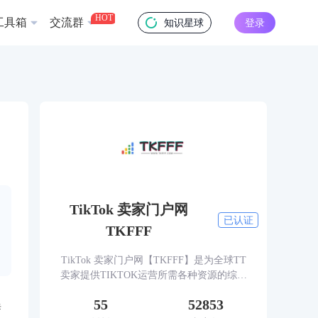
HOT
工具箱
交流群
知识星球
登录
TikTok 卖家门户网
已认证
TKFFF
TikTok 卖家门户网【TKFFF】是为全球TT
卖家提供TIKTOK运营所需各种资源的综合
性门户网站。网站涵盖TK工具、头条、论
55
52853
坛、社群、活动、人脉、货盘、教学等必备
泰