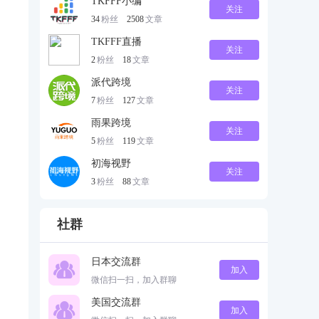
TKFFF小编
关注
34
粉丝
2508
文章
TKFFF直播
关注
2
粉丝
18
文章
派代跨境
关注
7
粉丝
127
文章
雨果跨境
关注
5
粉丝
119
文章
初海视野
关注
3
粉丝
88
文章
社群
日本交流群
加入
微信扫一扫，加入群聊
美国交流群
加入