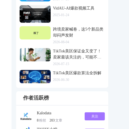
VidAU-AI爆款视频工具
2025-01-24
跨境卖家喊卷，这5个新品类
却闷声发财
2026-08-04
TikTok美区保证金又变了！
卖家最该关注的，可能不是
多交钱
2026-07-15
TikTok美区爆款算法全拆解
2026-06-30
作者活跃榜
Kalodata
关注
8
粉丝
203
文章