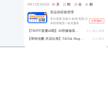
8年13月2026日
06
天
22
时
29
分
40
秒
安运供应链管理
专注美国 加拿大 欧洲 英国 日
立即预约
本跨境物流一站式服务
【TKFFF直播44期】AI邪修做高点
8.11 线上直播
击高转化listing，快速低成本生成
【举杯佳酿 共话出海】TikTok Shop 全
8.14 青岛
带货视频
球站点官方赋能交流会
TKFFF公众号
商务合作-柯先生