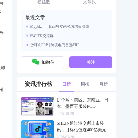
资源。
粉丝数
文章数
为
位
最近文章
Myybiz——B2B独立站私域增长引擎
务
巴西TK交流群
货叮咚ERP | 跨境电商首选ERP
加微信
关注
上却
资讯排行榜
日榜
周榜
月榜
清
拼个购：美区、东南亚、日
本、墨西哥服装POD
2025-10-28
SHEIN通过港交所上市聆
讯，目标估值逾400亿美元
2026-07-28