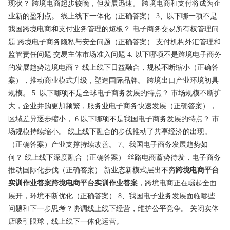
现状？ 跨境电商起步较晚，但发展迅速。 跨境电商和支付将成为企
业新的盈利点。 线上线下一体化（正确答案） 3、以下哪一项不是
我国跨境电商和支付业务管理的短板？
电子
商务
交易所有权管理问
题 跨境电子商务隐私与安全问题（正确答案） 支付机构外汇管理和
监管责任问题 交易主体市场准入问题 4. 以下哪项不是跨境电子商务
的发展趋势边境电商？ 线上线下日益融合，规模不断缩小（正确答
案），推动商业模式升级，塑造国际品牌。 跨境出口产业环境初具
规模。 5. 以下哪项不是全球电子商务发展的特点？ 市场规模不断扩
大，企业并购更加频繁，服务业电子商务快速发展（正确答案），
区域差异逐步缩小， 6.以下哪项不是我国电子商务发展的特点？ 市
场规模持续缩小。 线上线下融合的步伐推动了共享经济的出现。
（正确答案）产业支撑持续改善。 7、我国电子商务发展趋势如
何？ 线上线下深度融合（正确答案） 丝路电商蓄势待发，电子商务
推动国际化步伐（正确答案） 新业态新模式层出不穷
跨境电商平台
实训作业答案
跨境电商平台实训作业答案
，跨境电商正在崛起全面
展开，环境不断优化（正确答案） 8、我国电子业务发展面临哪些
问题和下一步思考？协调线上线下经营，维护公平竞争。 关闭实体
店吸引眼球，线上线下一体化运营。