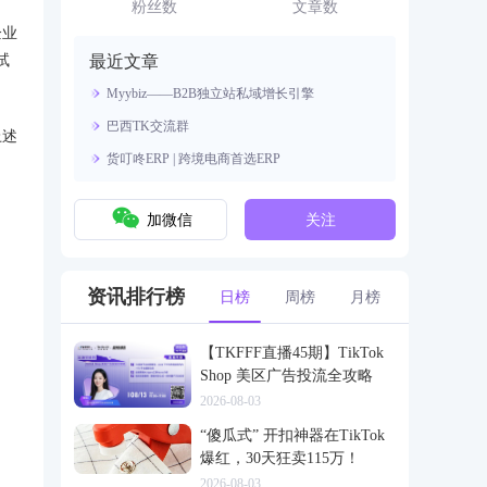
资源。
粉丝数
文章数
企业
试
最近文章
Myybiz——B2B独立站私域增长引擎
巴西TK交流群
上述
货叮咚ERP | 跨境电商首选ERP
加微信
关注
资讯排行榜
日榜
周榜
月榜
【TKFFF直播45期】TikTok
Shop 美区广告投流全攻略
2026-08-03
“傻瓜式” 开扣神器在TikTok
爆红，30天狂卖115万！
2026-08-03