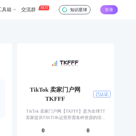
HOT
工具箱
交流群
知识星球
登录
TikTok 卖家门户网
已认证
TKFFF
TikTok 卖家门户网【TKFFF】是为全球TT
卖家提供TIKTOK运营所需各种资源的综合
性门户网站。网站涵盖TK工具、头条、论
0
0
坛、社群、活动、人脉、货盘、教学等必备