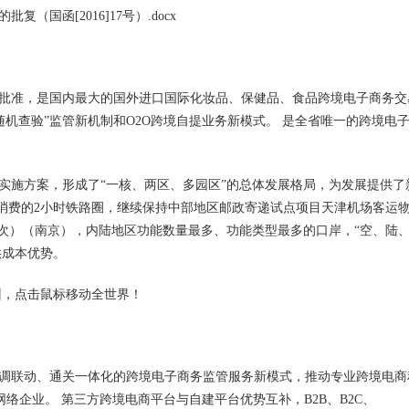
国函[2016]17号）.docx
院批准，是国内最大的国外进口国际化妆品、保健品、食品跨境电子商务交
随机查验”监管新机制和O2O跨境自提业务新模式。 是全省唯一的跨境电
实施方案，形成了“一核、两区、多园区”的总体发展格局，为发展提供了
活消费的2小时铁路圈，继续保持中部地区邮政寄递试点项目天津机场客运
10次）（南京），内陆地区功能数量最多、功能类型最多的口岸，“空、陆
供成本优势。
州，点击鼠标移动全世界！
调联动、通关一体化的跨境电子商务监管服务新模式，推动专业跨境电商
络企业。 第三方跨境电商平台与自建平台优势互补，B2B、B2C、