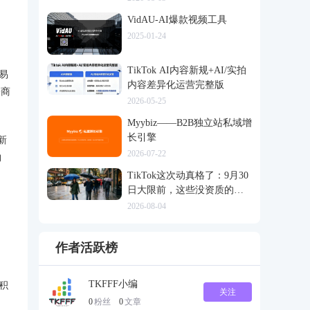
VidAU-AI爆款视频工具
2025-01-24
TikTok AI内容新规+AI/实拍
易
内容差异化运营完整版
子商
2026-05-25
Myybiz——B2B独立站私域增
长引擎
新
2026-07-22
物
、
TikTok这次动真格了：9月30
日大限前，这些没资质的货
一律清退
2026-08-04
作者活跃榜
TKFFF小编
积
关注
0
粉丝
0
文章