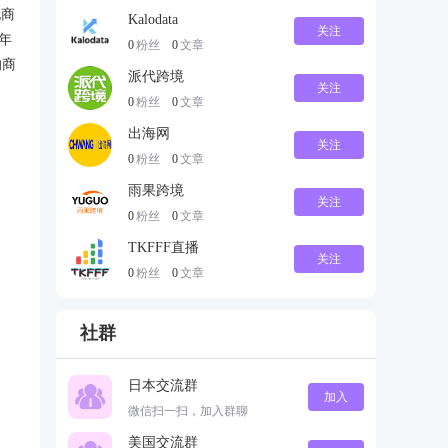
电商
Kalodata
关注
年
0
粉丝
0
文章
的商
派代跨境
关注
0
粉丝
0
文章
出海网
关注
0
粉丝
0
文章
雨果跨境
关注
0
粉丝
0
文章
TKFFF直播
关注
0
粉丝
0
文章
社群
日本交流群
加入
微信扫一扫，加入群聊
美国交流群