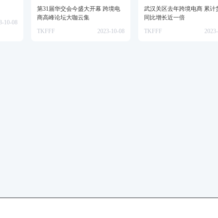
第31届华交会今盛大开幕 跨境电
武汉关区去年跨境电商 累计
商高峰论坛大咖云集
同比增长近一倍
3-10-08
TKFFF
2023-10-08
TKFFF
2023-