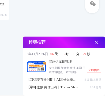
货值
10-08
跨境推荐
8年13月2026日
06
天
15
时
16
分
28
秒
安运供应链管理
专注美国 加拿大 欧洲 英国 日
立即预约
本跨境物流一站式服务
【TKFFF直播44期】AI邪修做高点
8.11 线上直播
击高转化listing，快速低成本生成
【举杯佳酿 共话出海】TikTok Shop 全
8.14 青岛
带货视频
球站点官方赋能交流会