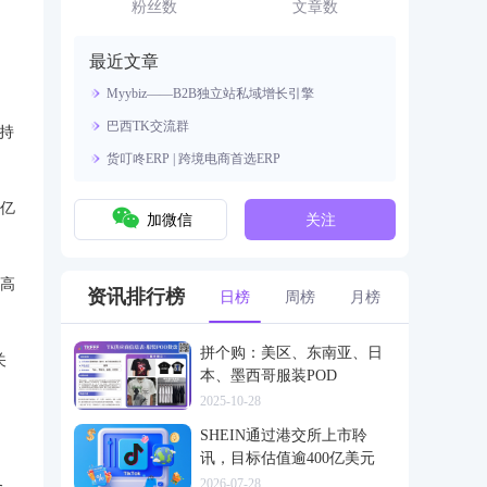
资源。
粉丝数
文章数
最近文章
Myybiz——B2B独立站私域增长引擎
巴西TK交流群
持
货叮咚ERP | 跨境电商首选ERP
0亿
加微信
关注
最高
资讯排行榜
日榜
周榜
月榜
拼个购：美区、东南亚、日
关
本、墨西哥服装POD
2025-10-28
SHEIN通过港交所上市聆
讯，目标估值逾400亿美元
2026-07-28
务