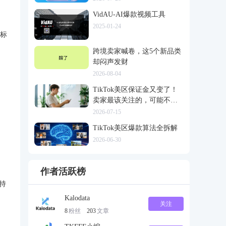
VidAU-AI爆款视频工具
2025-01-24
持标
跨境卖家喊卷，这5个新品类
却闷声发财
2026-08-04
TikTok美区保证金又变了！
卖家最该关注的，可能不是
多交钱
2026-07-15
TikTok美区爆款算法全拆解
2026-06-30
作者活跃榜
持
Kalodata
关注
8
粉丝
203
文章