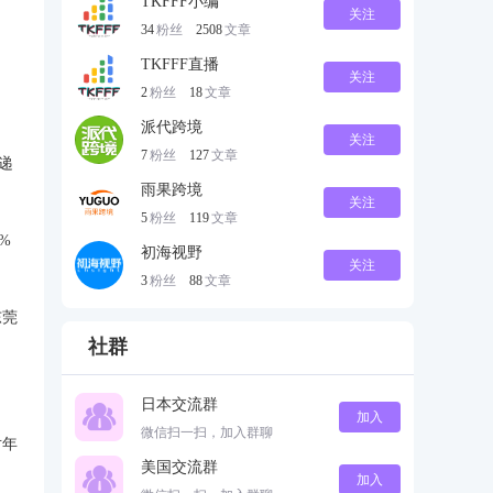
TKFFF小编
关注
34
粉丝
2508
文章
TKFFF直播
关注
2
粉丝
18
文章
派代跨境
关注
7
粉丝
127
文章
递
雨果跨境
关注
5
粉丝
119
文章
%
初海视野
关注
3
粉丝
88
文章
东莞
社群
日本交流群
加入
微信扫一扫，加入群聊
对年
美国交流群
加入