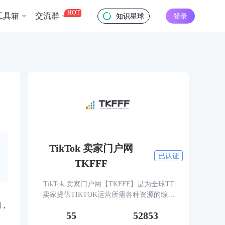
HOT
工具箱
交流群
知识星球
登录
TikTok 卖家门户网
已认证
TKFFF
TikTok 卖家门户网【TKFFF】是为全球TT
卖家提供TIKTOK运营所需各种资源的综合
性门户网站。网站涵盖TK工具、头条、论
例，
55
52853
坛、社群、活动、人脉、货盘、教学等必备