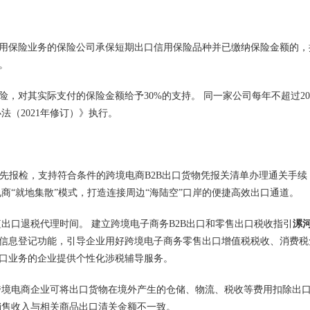
用保险业务的保险公司承保短期出口信用保险品种并已缴纳保险金额的，
。
，对其实际支付的保险金额给予30%的支持。 同一家公司每年不超过2
法（2021年修订）》执行。
优先报检，支持符合条件的跨境电商B2B出口货物凭报关清单办理通关手续
商“就地集散”模式，打造连接周边“海陆空”口岸的便捷高效出口通道。
出口退税代理时间。 建立跨境电子商务B2B出口和零售出口税收指引
漯
信息登记功能，引导企业用好跨境电子商务零售出口增值税税收、消费税
口业务的企业提供个性化涉税辅导服务。
跨境电商企业可将出口货物在境外产生的仓储、物流、税收等费用扣除出
销售收入与相关商品出口清关金额不一致。