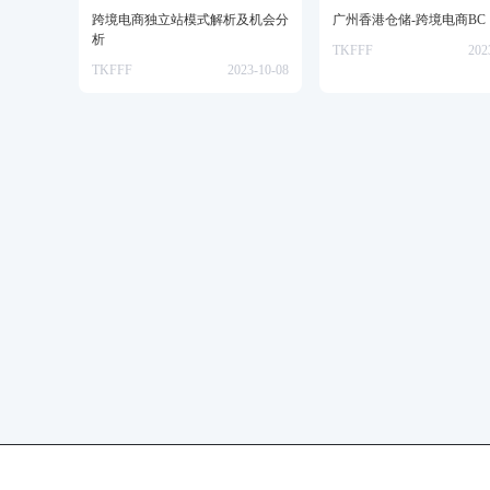
​跨境电商独立站模式解析及机会分
广州香港仓储-跨境电商BC
析
TKFFF
202
TKFFF
2023-10-08