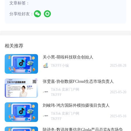
文章标签：
分享给好友：
相关推荐
关小黑-萌啦科技联合创始人
TKFFF小编
2025-08-28
张雯嘉-协创数据FCloud生态市场负责人
TikTok 卖家门户网
2025-05-20
TKFFF
刘峻玮-鸿方国际外模拍摄项目负责人
TikTok 卖家门户网
2025-05-16
TKFFF
陆诗冬-数说故事信息Gloda产品总监&市场负