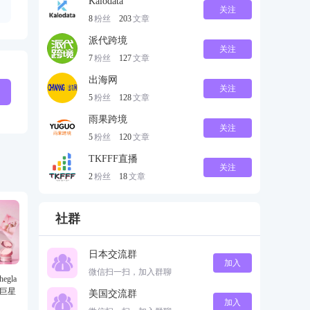
Kalodata
关注
8
粉丝
203
文章
派代跨境
关注
7
粉丝
127
文章
出海网
关注
5
粉丝
128
文章
雨果跨境
关注
5
粉丝
120
文章
TKFFF直播
关注
2
粉丝
18
文章
社群
日本交流群
加入
微信扫一扫，加入群聊
gla
级巨星
美国交流群
加入