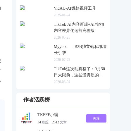
和
VidAU-AI爆款视频工具
2025-01-24
TikTok AI内容新规+AI/实拍
内容差异化运营完整版
2026-05-25
Myybiz——B2B独立站私域增
长引擎
2026-07-22
策
。
TikTok这次动真格了：9月30
日大限前，这些没资质的货
一律清退
够
2026-08-04
作者活跃榜
TKFFF小编
关注
34
粉丝
2512
文章