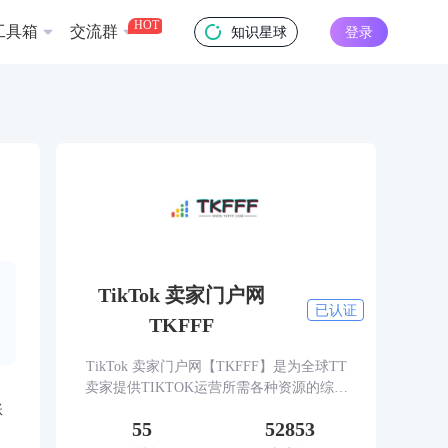
HOT
工具箱
交流群
知识星球
登录
TikTok 卖家门户网
已认证
TKFFF
TikTok 卖家门户网【TKFFF】是为全球TT
卖家提供TIKTOK运营所需各种资源的综合
性门户网站。网站涵盖TK工具、头条、论
账
55
52853
坛、社群、活动、人脉、货盘、教学等必备