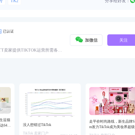
号
TK2
分享给好友：
已认证
加微信
关注
球TT卖家提供TIKTOK运营所需各种
具、头条、论坛、社群、活动、人
仿生逗猫
走平价时尚路线，新生品牌She
没人想错过TikTok
达64万
m发力TikTok成为美妆界超
TikTok 卖家门户