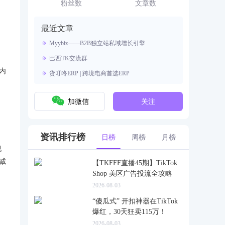
资源。
粉丝数
文章数
最近文章
Myybiz——B2B独立站私域增长引擎
，
巴西TK交流群
内
货叮咚ERP | 跨境电商首选ERP
加微信
关注
资讯排行榜
日榜
周榜
月榜
视
诚
【TKFFF直播45期】TikTok
Shop 美区广告投流全攻略
2026-08-03
“傻瓜式” 开扣神器在TikTok
爆红，30天狂卖115万！
2026-08-03