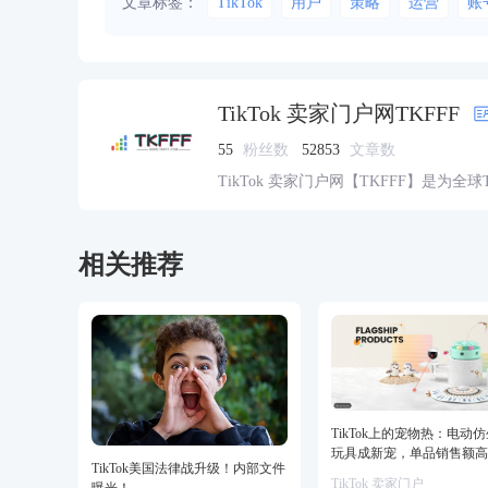
文章标签：
TikTok
用户
策略
运营
账
TikTok 卖家门户网TKFFF
55
粉丝数
52853
文章数
TikTok 卖家门户网【TKFFF】是为全
资源的综合性门户网站。网站涵盖TK工
脉、货盘、教学等必备资源。
相关推荐
TikTok上的宠物热：电动
玩具成新宠，单品销售额高
TikTok美国法律战升级！内部文件
美金！
TikTok 卖家门户