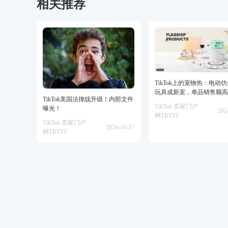
相关推荐
TikTok上的宠物热：电动
玩具成新宠，单品销售额高
TikTok美国法律战升级！内部文件
美金！
TikTok 卖家门户
曝光！
202
网TKFFF
TikTok 卖家门户
2024-10-17
网TKFFF