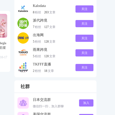
Kalodata
关注
8
粉丝
203
文章
派代跨境
关注
7
粉丝
127
文章
出海网
关注
5
粉丝
128
文章
gla
级巨星
雨果跨境
关注
5
粉丝
120
文章
10-17
TKFFF直播
关注
2
粉丝
18
文章
社群
日本交流群
加入
微信扫一扫，加入群聊
美国交流群