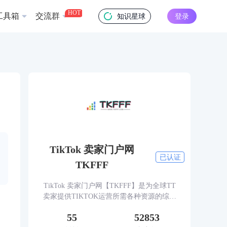
HOT
工具箱
交流群
知识星球
登录
TikTok 卖家门户网
已认证
TKFFF
TikTok 卖家门户网【TKFFF】是为全球TT
卖家提供TIKTOK运营所需各种资源的综合
性门户网站。网站涵盖TK工具、头条、论
55
52853
坛、社群、活动、人脉、货盘、教学等必备