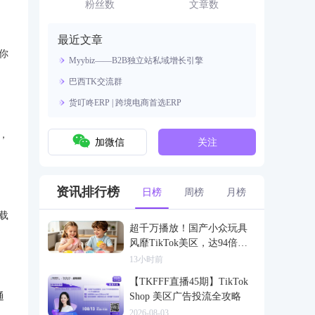
资源。
粉丝数
文章数
最近文章
你
Myybiz——B2B独立站私域增长引擎
巴西TK交流群
货叮咚ERP | 跨境电商首选ERP
，
加微信
关注
资讯排行榜
日榜
周榜
月榜
载
超千万播放！国产小众玩具
风靡TikTok美区，达94倍差
价
13小时前
【TKFFF直播45期】TikTok
通
Shop 美区广告投流全攻略
2026-08-03