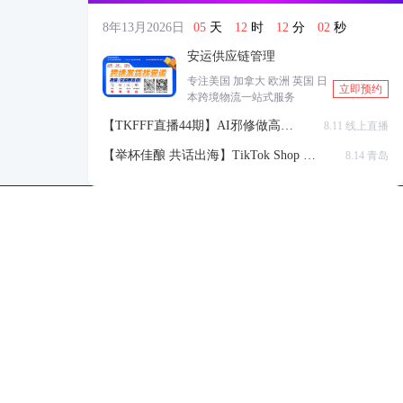
8年13月2026日
05
天
12
时
12
分
01
秒
安运供应链管理
专注美国 加拿大 欧洲 英国 日
立即预约
本跨境物流一站式服务
【TKFFF直播44期】AI邪修做高点
8.11 线上直播
击高转化listing，快速低成本生成
【举杯佳酿 共话出海】TikTok Shop 全
8.14 青岛
带货视频
球站点官方赋能交流会
TKFFF公众号
商务合作-柯先生