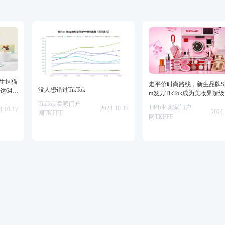
仿生逗猫
走平价时尚路线，新生品牌She
没人想错过TikTok
达64万
m发力TikTok成为美妆界超
TikTok 卖家门户
TikTok 卖家门户
2024-10-17
4-10-17
2024-
网TKFFF
网TKFFF