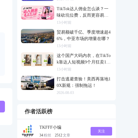
TikTok达人佣金怎么谈？一
味砍坑位费，反而更容易把
合作谈崩
13小时前
贸易额破千亿、季度增速超4
6%，中亚市场的增量在哪？
13小时前
这个国产大码内衣，在TikTo
k靠达人短视频9个月狂卖120
0万
13小时前
打击逃避查验！美西再落地1
0X新规：强制拖运！
2026-08-03
作者活跃榜
TKFFF小编
关注
34
粉丝
2512
文章