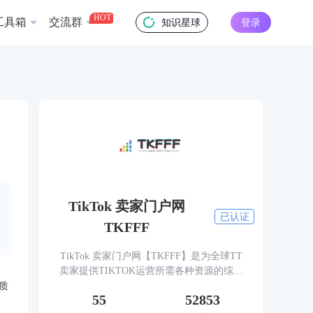
HOT
工具箱
交流群
知识星球
登录
TikTok 卖家门户网
已认证
TKFFF
TikTok 卖家门户网【TKFFF】是为全球TT
卖家提供TIKTOK运营所需各种资源的综合
性门户网站。网站涵盖TK工具、头条、论
质
55
52853
坛、社群、活动、人脉、货盘、教学等必备