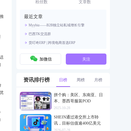
资源。
粉丝数
文章数
最近文章
定推
Myybiz——B2B独立站私域增长引擎
巴西TK交流群
要
货叮咚ERP | 跨境电商首选ERP
话
加微信
关注
门
资讯排行榜
日榜
周榜
月榜
分
优
拼个购：美区、东南亚、日
本、墨西哥服装POD
2025-10-28
行
SHEIN通过港交所上市聆
得
讯，目标估值逾400亿美元
2026-07-28