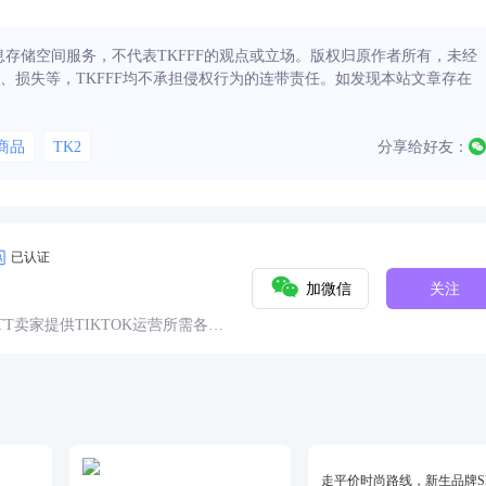
信息存储空间服务，不代表TKFFF的观点或立场。版权归原作者所有，未经
、损失等，TKFFF均不承担侵权行为的连带责任。如发现本站文章存在
商品
TK2
分享给好友：
已认证
加微信
关注
球TT卖家提供TIKTOK运营所需各种
具、头条、论坛、社群、活动、人
走平价时尚路线，新生品牌She