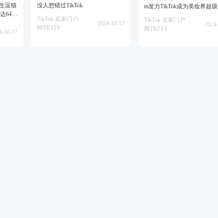
仿生逗猫
没人想错过TikTok
m发力TikTok成为美妆界超
达64万
TikTok 卖家门户
TikTok 卖家门户
2024-10-17
2024-
网TKFFF
网TKFFF
4-10-17