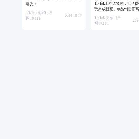
TikTok上的宠物热：电动
曝光！
玩具成新宠，单品销售额高
TikTok 卖家门户
美金！
2024-10-17
TikTok 卖家门户
网TKFFF
202
网TKFFF