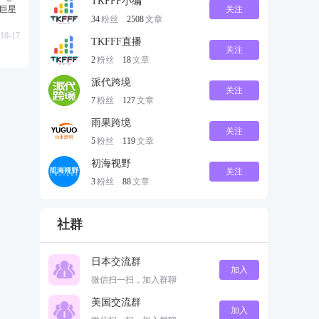
TKFFF小编
级巨星
关注
34
粉丝
2508
文章
10-17
TKFFF直播
关注
2
粉丝
18
文章
派代跨境
关注
7
粉丝
127
文章
雨果跨境
关注
5
粉丝
119
文章
初海视野
关注
3
粉丝
88
文章
社群
日本交流群
加入
微信扫一扫，加入群聊
美国交流群
加入