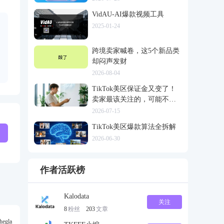
VidAU-AI爆款视频工具
2025-01-24
跨境卖家喊卷，这5个新品类
却闷声发财
2026-08-04
TikTok美区保证金又变了！
卖家最该关注的，可能不是
多交钱
2026-07-15
TikTok美区爆款算法全拆解
2026-06-30
作者活跃榜
Kalodata
关注
8
粉丝
203
文章
gla