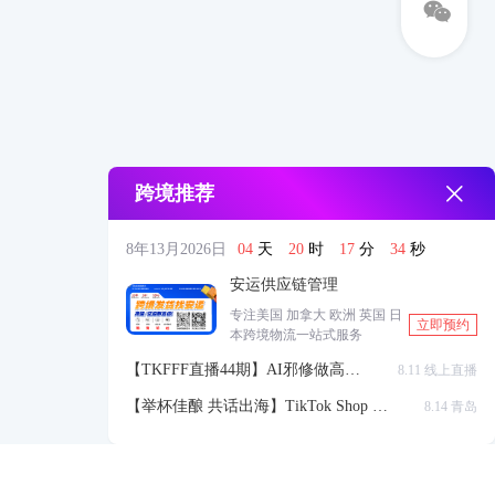
跨境推荐
8年13月2026日
04
天
20
时
17
分
34
秒
安运供应链管理
专注美国 加拿大 欧洲 英国 日
立即预约
本跨境物流一站式服务
【TKFFF直播44期】AI邪修做高点
8.11 线上直播
击高转化listing，快速低成本生成
【举杯佳酿 共话出海】TikTok Shop 全
8.14 青岛
带货视频
球站点官方赋能交流会