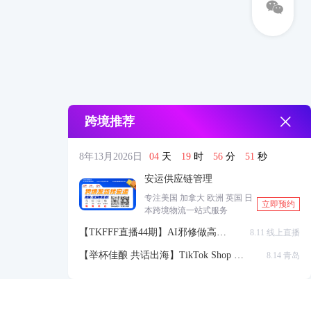
跨境推荐
8年13月2026日
04
天
19
时
56
分
50
秒
安运供应链管理
专注美国 加拿大 欧洲 英国 日
立即预约
本跨境物流一站式服务
【TKFFF直播44期】AI邪修做高点
8.11 线上直播
击高转化listing，快速低成本生成
【举杯佳酿 共话出海】TikTok Shop 全
8.14 青岛
带货视频
球站点官方赋能交流会