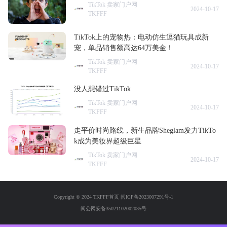
TikTok 卖家门户网
2024-10-17
TKFFF
TikTok上的宠物热：电动仿生逗猫玩具成新
宠，单品销售额高达64万美金！
TikTok 卖家门户网
2024-10-17
TKFFF
没人想错过TikTok
TikTok 卖家门户网
2024-10-17
TKFFF
走平价时尚路线，新生品牌Sheglam发力TikTo
k成为美妆界超级巨星
TikTok 卖家门户网
2024-10-17
TKFFF
Copyright © 2024 TKFFF首页
闽ICP备2023007291号-1
闽公网安备35021102002035号