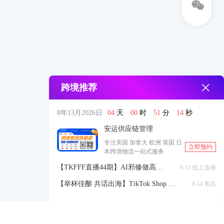
跨境推荐
8年13月2026日
04
天
00
时
51
分
13
秒
安运供应链管理
专注美国 加拿大 欧洲 英国 日
立即预约
本跨境物流一站式服务
【TKFFF直播44期】AI邪修做高点
8.11 线上直播
击高转化listing，快速低成本生成
【举杯佳酿 共话出海】TikTok Shop 全
8.14 青岛
带货视频
球站点官方赋能交流会