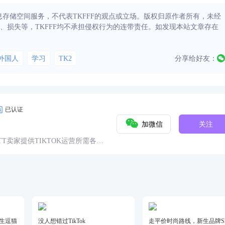
信息存储空间服务，不代表TKFFF的观点或立场。版权归原作者所有，未经
、损失等，TKFFF均不承担侵权行为的连带责任。如发现本站文章存在
外国人
学习
TK2
分享给好友：
已认证
加微信
关注
球TT卖家提供TIKTOK运营所需各种
具、头条、论坛、社群、活动、人
仿生逗猫
没人想错过TikTok
走平价时尚路线，新生品牌She