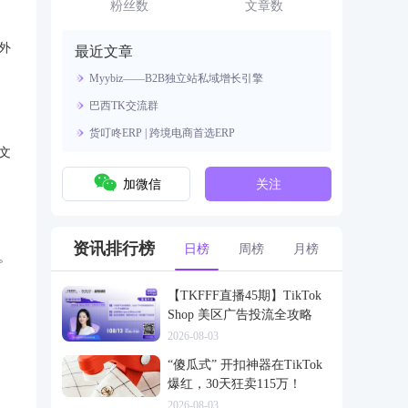
资源。
粉丝数
文章数
外
最近文章
Myybiz——B2B独立站私域增长引擎
巴西TK交流群
货叮咚ERP | 跨境电商首选ERP
文
加微信
关注
资讯排行榜
日榜
周榜
月榜
。
【TKFFF直播45期】TikTok
Shop 美区广告投流全攻略
2026-08-03
“傻瓜式” 开扣神器在TikTok
爆红，30天狂卖115万！
2026-08-03