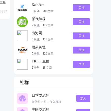
级巨星
Kalodata
关注
8
粉丝
203
文章
10-17
派代跨境
关注
7
粉丝
127
文章
出海网
关注
5
粉丝
128
文章
雨果跨境
关注
5
粉丝
120
文章
TKFFF直播
关注
2
粉丝
18
文章
社群
日本交流群
加入
微信扫一扫，加入群聊
美国交流群