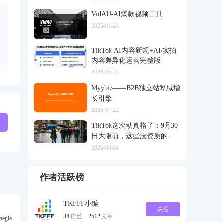
VidAU-AI爆款视频工具
2025-01-24
TikTok AI内容新规+AI/实拍
内容差异化运营完整版
2026-05-25
Myybiz——B2B独立站私域增
长引擎
2026-07-22
TikTok这次动真格了：9月30
日大限前，这些没资质的货
一律清退
2026-08-04
作者活跃榜
TKFFF小编
关注
34
粉丝
2512
文章
gla