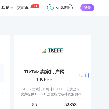
HOT
工具箱
交流群
知识星球
登录
TikTok 卖家门户网
已认证
TKFFF
TikTok 卖家门户网【TKFFF】是为全球TT
中
卖家提供TIKTOK运营所需各种资源的综合
性门户网站。网站涵盖TK工具、头条、论
55
52853
坛、社群、活动、人脉、货盘、教学等必备