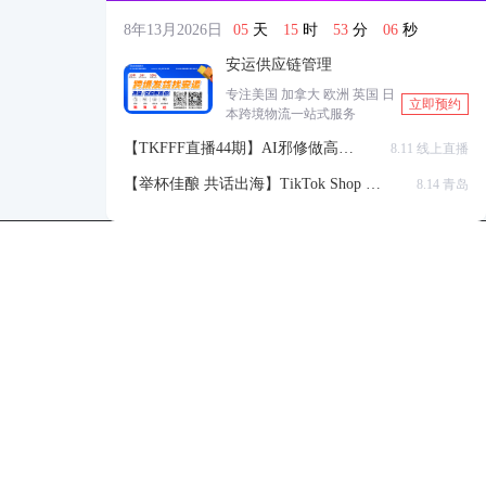
8年13月2026日
05
天
15
时
53
分
05
秒
安运供应链管理
专注美国 加拿大 欧洲 英国 日
立即预约
本跨境物流一站式服务
【TKFFF直播44期】AI邪修做高点
8.11 线上直播
击高转化listing，快速低成本生成
【举杯佳酿 共话出海】TikTok Shop 全
8.14 青岛
带货视频
球站点官方赋能交流会
TKFFF公众号
商务合作-柯先生