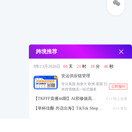
跨境推荐
8年13月2026日
04
天
21
时
18
分
45
秒
安运供应链管理
专注美国 加拿大 欧洲 英国 日
立即预约
本跨境物流一站式服务
【TKFFF直播44期】AI邪修做高点
8.11 线上直播
击高转化listing，快速低成本生成
【举杯佳酿 共话出海】TikTok Shop 全
8.14 青岛
带货视频
球站点官方赋能交流会