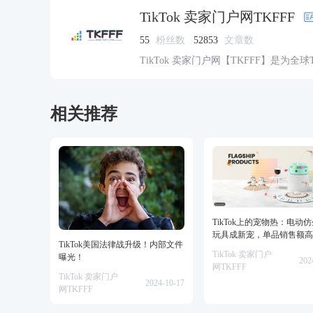
TikTok 卖家门户网TKFFF
55
粉丝数
52853
文章数
TikTok 卖家门户网【TKFFF】是为全
资源的综合性门户网站。网站涵盖TK工
脉、货盘、教学等必备资源。
相关推荐
TikTok上的宠物热：电动
玩具成新宠，单品销售额高
TikTok美国法律战升级！内部文件
美金！
TikTok 卖家门户
曝光！
202
网TKFFF
TikTok 卖家门户
2024-10-17
网TKFFF