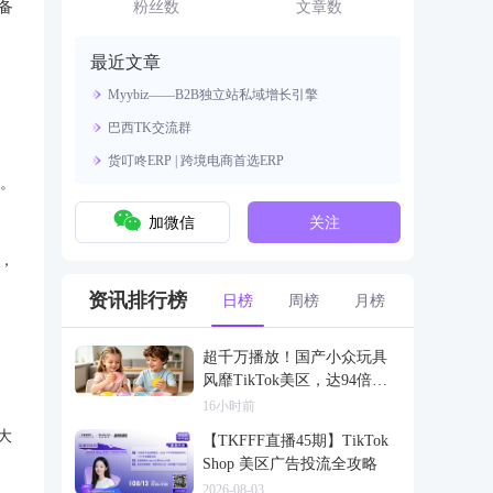
资源。
备
粉丝数
文章数
最近文章
Myybiz——B2B独立站私域增长引擎
巴西TK交流群
货叮咚ERP | 跨境电商首选ERP
式。
加微信
关注
，
资讯排行榜
日榜
周榜
月榜
超千万播放！国产小众玩具
风靡TikTok美区，达94倍差
价
16小时前
大
【TKFFF直播45期】TikTok
Shop 美区广告投流全攻略
2026-08-03