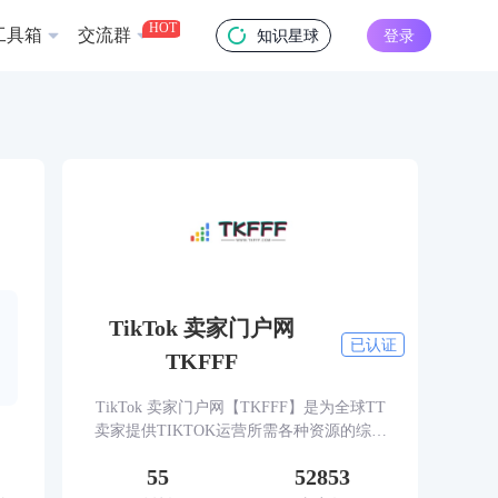
HOT
工具箱
交流群
知识星球
登录
TikTok 卖家门户网
已认证
TKFFF
TikTok 卖家门户网【TKFFF】是为全球TT
卖家提供TIKTOK运营所需各种资源的综合
性门户网站。网站涵盖TK工具、头条、论
55
52853
坛、社群、活动、人脉、货盘、教学等必备