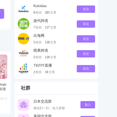
Kalodata
关注
8
粉丝
203
文章
派代跨境
关注
7
粉丝
127
文章
出海网
关注
5
粉丝
128
文章
雨果跨境
关注
5
粉丝
120
文章
TKFFF直播
关注
2
粉丝
18
文章
gla
社群
级巨星
10-17
日本交流群
加入
微信扫一扫，加入群聊
美国交流群