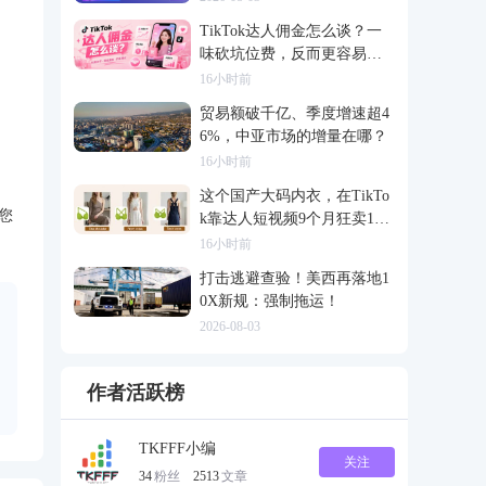
TikTok达人佣金怎么谈？一
味砍坑位费，反而更容易把
合作谈崩
16小时前
贸易额破千亿、季度增速超4
6%，中亚市场的增量在哪？
16小时前
这个国产大码内衣，在TikTo
您
k靠达人短视频9个月狂卖120
0万
16小时前
打击逃避查验！美西再落地1
0X新规：强制拖运！
2026-08-03
作者活跃榜
TKFFF小编
关注
34
粉丝
2513
文章