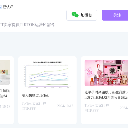
已认证
加微信
关注
球TT卖家提供TIKTOK运营所需各种
具、头条、论坛、社群、活动、人
仿生逗猫
走平价时尚路线，新生品牌She
没人想错过TikTok
达64万
m发力TikTok成为美妆界超
TikTok 卖家门户
TikTok 卖家门户
2024-10-17
4-10-17
2024-
网TKFFF
网TKFFF