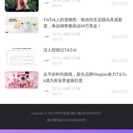
TikTok 卖家门户网
2024-10-17
TKFFF
TikTok上的宠物热：电动仿生逗猫玩具成新
宠，单品销售额高达64万美金！
TikTok 卖家门户网
2024-10-17
TKFFF
没人想错过TikTok
TikTok 卖家门户网
2024-10-17
TKFFF
走平价时尚路线，新生品牌Sheglam发力TikTo
k成为美妆界超级巨星
TikTok 卖家门户网
2024-10-17
TKFFF
Copyright © 2024 TKFFF首页
闽ICP备2023007291号-1
闽公网安备35021102002035号