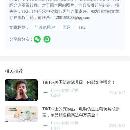
经允许不得转载。对于因本网站图片、内容所引起的纠纷、损
失等，TKFFF均不承担侵权行为的连带责任。如发现本站文章
存在版权问题，请联系：1280199022@qq.com
文章标签：
与其他用户
国际
TK2
分享给好友：
相关推荐
TikTok美国法律战升级！内部文件曝光！
TikTok 卖家门户网
2024-10-17
TKFFF
TikTok上的宠物热：电动仿生逗猫玩具成新
宠，单品销售额高达64万美金！
TikTok 卖家门户网
2024-10-17
TKFFF