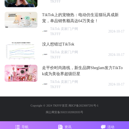
TKFFF
TikTok上的宠物热：电动仿生逗猫玩具成新
宠，单品销售额高达64万美金！
TikTok 卖家门户网
2024-10-17
TKFFF
没人想错过TikTok
TikTok 卖家门户网
2024-10-17
TKFFF
走平价时尚路线，新生品牌Sheglam发力TikTo
k成为美妆界超级巨星
TikTok 卖家门户网
2024-10-17
TKFFF
Copyright © 2024 TKFFF首页
闽ICP备2023007291号-1
闽公网安备35021102002035号
导航
资讯
活动