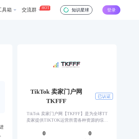
HOT
工具箱
交流群
知识星球
登录
TikTok 卖家门户网
已认证
TKFFF
TikTok 卖家门户网【TKFFF】是为全球TT
卖家提供TIKTOK运营所需各种资源的综合
性门户网站。网站涵盖TK工具、头条、论
进
0
0
坛、社群、活动、人脉、货盘、教学等必备
。