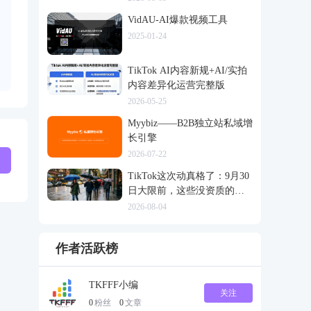
VidAU-AI爆款视频工具
2025-01-24
TikTok AI内容新规+AI/实拍
内容差异化运营完整版
2026-05-25
Myybiz——B2B独立站私域增
长引擎
2026-07-22
TikTok这次动真格了：9月30
日大限前，这些没资质的货
一律清退
2026-08-04
作者活跃榜
TKFFF小编
关注
0
粉丝
0
文章