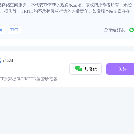
信息存储空间服务，不代表TKFFF的观点或立场。版权归原作者所有，未经
、损失等，TKFFF均不承担侵权行为的连带责任。如发现本站文章存在
测
TK2
分享给好友：
已认证
加微信
关注
球TT卖家提供TIKTOK运营所需各种
具、头条、论坛、社群、活动、人