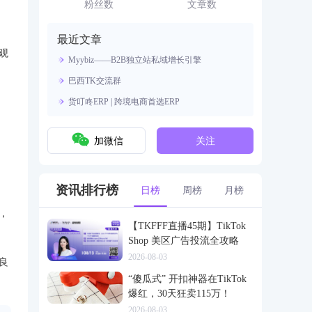
资源。
粉丝数
文章数
最近文章
观
Myybiz——B2B独立站私域增长引擎
巴西TK交流群
货叮咚ERP | 跨境电商首选ERP
加微信
关注
资讯排行榜
日榜
周榜
月榜
，
【TKFFF直播45期】TikTok
Shop 美区广告投流全攻略
2026-08-03
良
“傻瓜式” 开扣神器在TikTok
爆红，30天狂卖115万！
2026-08-03