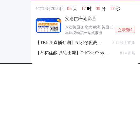
8年13月2026日
05
天
17
时
39
分
27
秒
安运供应链管理
专注美国 加拿大 欧洲 英国 日
立即预约
本跨境物流一站式服务
【TKFFF直播44期】AI邪修做高点
8.11 线上直播
击高转化listing，快速低成本生成
【举杯佳酿 共话出海】TikTok Shop 全
8.14 青岛
带货视频
球站点官方赋能交流会
TKFFF公众号
商务合作-柯先生