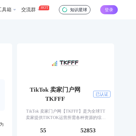
HOT
工具箱
交流群
知识星球
登录
TikTok 卖家门户网
已认证
TKFFF
TikTok 卖家门户网【TKFFF】是为全球TT
卖家提供TIKTOK运营所需各种资源的综合
性门户网站。网站涵盖TK工具、头条、论
为
55
52853
坛、社群、活动、人脉、货盘、教学等必备