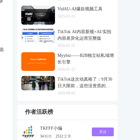
录
VidAU-AI爆款视频工具
2025-01-24
TikTok AI内容新规+AI/实拍
内容差异化运营完整版
2026-05-25
选
Myybiz——B2B独立站私域增
长引擎
2026-07-22
TikTok这次动真格了：9月30
日大限前，这些没资质的货
一律清退
2026-08-04
作者活跃榜
TKFFF小编
关注
34
粉丝
2512
文章