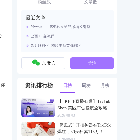
资源。
粉丝数
文章数
最近文章
Myybiz——B2B独立站私域增长引擎
交
巴西TK交流群
货叮咚ERP | 跨境电商首选ERP
加微信
关注
资讯排行榜
到你
日榜
周榜
月榜
，
【TKFFF直播45期】TikTok
Shop 美区广告投流全攻略
2026-08-03
“傻瓜式” 开扣神器在TikTok
爆红，30天狂卖115万！
2026-08-03