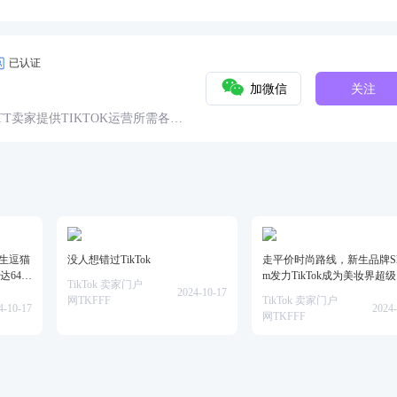
已认证
加微信
关注
球TT卖家提供TIKTOK运营所需各种
具、头条、论坛、社群、活动、人
仿生逗猫
没人想错过TikTok
走平价时尚路线，新生品牌She
达64万
m发力TikTok成为美妆界超
TikTok 卖家门户
2024-10-17
网TKFFF
TikTok 卖家门户
4-10-17
2024-
网TKFFF