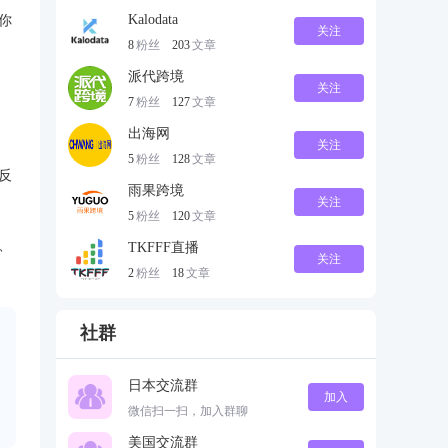
Kalodata
你
关注
8
粉丝
203
文章
派代跨境
关注
7
粉丝
127
文章
出海网
关注
5
粉丝
128
文章
反
雨果跨境
关注
5
粉丝
120
文章
、
TKFFF直播
关注
2
粉丝
18
文章
社群
日本交流群
加入
微信扫一扫，加入群聊
美国交流群