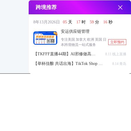
跨境推荐
8年13月2026日
05
天
17
时
59
分
15
秒
安运供应链管理
专注美国 加拿大 欧洲 英国 日
立即预约
本跨境物流一站式服务
【TKFFF直播44期】AI邪修做高点
8.11 线上直播
击高转化listing，快速低成本生成
【举杯佳酿 共话出海】TikTok Shop 全
8.14 青岛
带货视频
球站点官方赋能交流会
TKFFF公众号
商务合作-柯先生