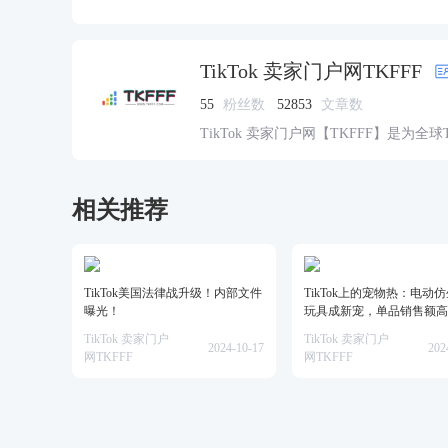
TikTok 卖家门户网TKFFF
55
粉丝数
52853
文章数
TikTok 卖家门户网【TKFFF】是为全
资源的综合性门户网站。网站涵盖TK工
脉、货盘、教学等必备资源。
相关推荐
TikTok美国法律战升级！内部文件
TikTok上的宠物热：电动
曝光！
玩具成新宠，单品销售额高
美金！
TikTok 卖家门户
TikTok 卖家门户
2024-10-17
202
网TKFFF
网TKFFF