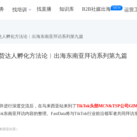
NEW
务
找直播
知识库
B2B社媒出海
找培训
运营
O的带货达人孵化方法论︱出海东南亚拜访系列第九篇
GO的带货达人孵化方法论︱出海东南亚拜访系列第九篇
企业并进行深度交流后，在马来西亚站来到了
TikTok头部MCN&TSP公司GI
东南亚拜访内容的整理。FastData将与TikTok行业前沿领军者共同拜访
景）