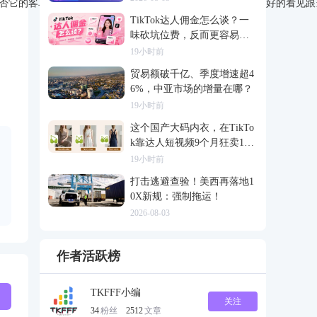
否它的客单价能够和类似产品的定价能力一致。可视化能够更好的看见跟
TikTok达人佣金怎么谈？一
味砍坑位费，反而更容易把
合作谈崩
19小时前
贸易额破千亿、季度增速超4
6%，中亚市场的增量在哪？
19小时前
这个国产大码内衣，在TikTo
k靠达人短视频9个月狂卖120
0万
19小时前
打击逃避查验！美西再落地1
0X新规：强制拖运！
2026-08-03
作者活跃榜
TKFFF小编
关注
34
粉丝
2512
文章