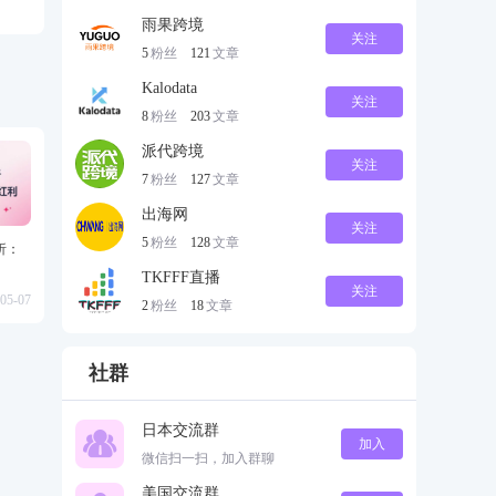
雨果跨境
关注
5
粉丝
121
文章
Kalodata
关注
8
粉丝
203
文章
派代跨境
关注
7
粉丝
127
文章
出海网
关注
5
粉丝
128
文章
解析：
TKFFF直播
关注
05-07
2
粉丝
18
文章
社群
日本交流群
加入
微信扫一扫，加入群聊
美国交流群