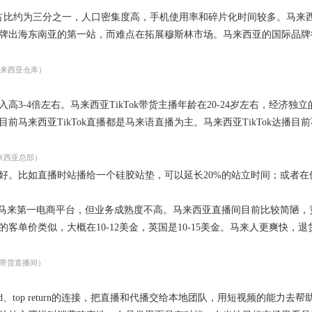
万，占比约为三分之一，人口密集度高，手机使用率和碎片化时间较多。马来西
牌出海东南亚的第一站，而难点在拓展穆斯林市场。马来西亚的国际品牌
亚仓库）
收入高3-4倍左右。马来西亚TikTok带货主播年龄在20-24岁左右，
目前马来西亚TikTok直播都是马来语直播为主。马来西亚TikTok达
亚总部）
好。比如直播时站播给一个硅胶站垫，可以延长20%的站立时间；或者
月有望成为马来第一电商平台，但业务成熟度不高。马来西亚直播间目前比较
客单价类似，大概在10-12美金，英国是10-15美金。马来人更爽快
直播间）
rand、top return的连接，把直播和代播交给本地团队，用短视