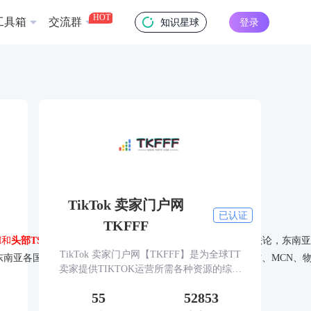
HOT
工具箱
交流群
知识星球
登录
TikTok 卖家门户网
已认证
TKFFF
M
和
头部TSP&物流公司Store N GO
共同探讨带货达人孵化方法论，东南亚
TikTok 卖家门户网【TKFFF】是为全球TT
东南亚各国40+：TikTok出海大卖、东南亚供应链、TikTok官方、MC
卖家提供TIKTOK运营所需各种资源的综合
性门户网站。网站涵盖TK工具、头条、论
55
52853
坛、社群、活动、人脉、货盘、教学等必备