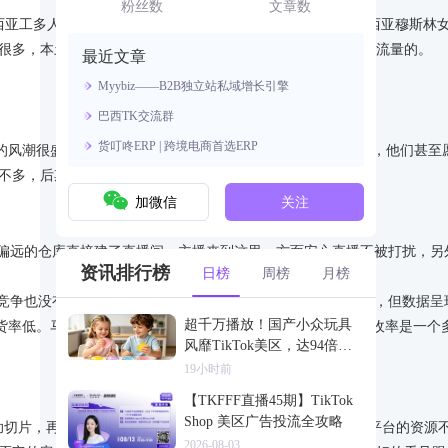
资源。
粉丝数
文章数
亚工多人少，存在招工难。马来西亚穆斯林占比75%，马来西亚穆斯林女性
很多，本土品牌不多。从做品牌的角度来看，勤奋度高是会有流量的。
最近文章
Myybiz——B2B独立站私域增长引擎
巴西TK交流群
货叮咚ERP | 跨境电商首选ERP
经济独立的风潮很盛行，可以找到自来卷的员工，只要直播销售有提成，他们甚
播目前不多，后期达人占比会提升，并且效率也在提升。
加微信
关注
在偏远的仓库直接建了直播间，主播来到这里一方面安心直播不被打扰，另
资讯排行榜
日榜
周榜
月榜
简陋，竞争也没有泰国激烈，泰国直播配置比马来好，人口还多一倍，但数据
超千万播放！国产小众玩具
，退货率低。马来西亚COD占比在50%左右，退货率不是很高。签收率是
风靡TikTok美区，达94倍差
价
19小时前
【TKFFF直播45期】TikTok
Shop 美区广告投流全攻略
频的能力去帮助切片，再有一个投流的人去给这些东西进行加热，最后联合平台
2026-08-03