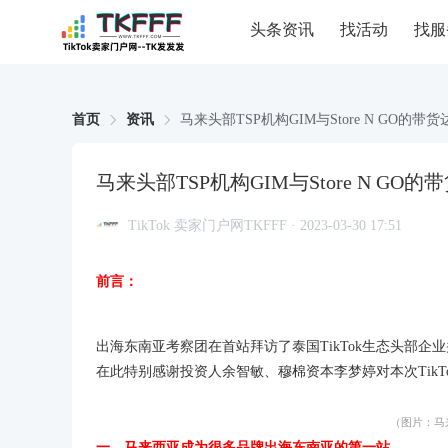
头条资讯
找活动
找服
首页
资讯
马来头部TSP机构GIM与Store N G
马来头部TSP机构GIM与Store N 
TikTok 卖家门户网TKFFF · 2023-03-30 17:51
前言：
出海东南亚考察团在首站拜访了泰国TikTok生态头部
在此特别感谢投资人余智敏、穆棉资本李梦婷对本次TikTok
（图片：马来西亚街
一、马来西亚成为很多品牌出海东南亚的第一站