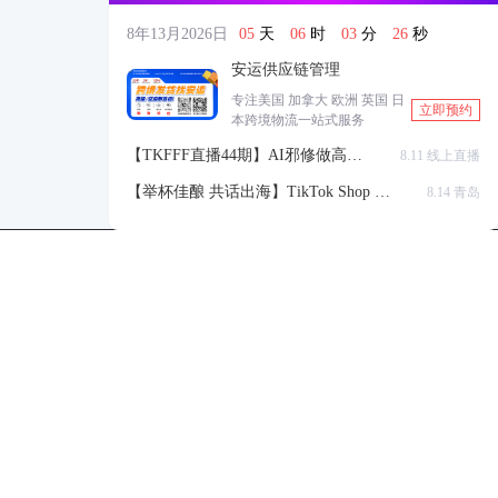
8年13月2026日
05
天
06
时
03
分
25
秒
安运供应链管理
专注美国 加拿大 欧洲 英国 日
立即预约
本跨境物流一站式服务
【TKFFF直播44期】AI邪修做高点
8.11 线上直播
击高转化listing，快速低成本生成
【举杯佳酿 共话出海】TikTok Shop 全
8.14 青岛
带货视频
球站点官方赋能交流会
TKFFF公众号
商务合作-柯先生