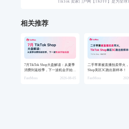
TikTok 卖家门户网【TKFFF】是为全
资源的综合性门户网站。网站涵盖TK工
脉、货盘、教学等必备资源。
相关推荐
7月TikTok Shop大盘解读：从夏季
二手苹果被直播拍卖带火，Ti
消费到返校季，下一波机会开始出
Shop美区3C跑出新样本！
现
FastMoss
2026-08-05
FastMoss
202