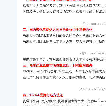
马来西亚人口3000多万，其中大吉隆坡区域人口780
人口较少，但是华人有强大的基础，马来西亚成为很多品
（图片：Store N GO马来西
二、国内孵化电商达人的方法论适用于马来西亚
马来西亚TikTok带货主播的收入比普通的马来西亚民众
马来西亚TikTok用户以本地人为主，华人用户较少，所以
（图片：Store N GO马来西
主播才是生产力，在马来西亚带货达人坐播没有站播状态
三、马来西亚直播市场成熟度低，利润空间较高
TikTok Shop马来站去年4月才上线，今年七八
在马来只要开播基本就有人来，购买力也强。马来和英国的
（图片：Store N GO达人带货
四、TikTok品牌打造方法论
货通过平台+达人建联机构建联输出竞争力，再做top b