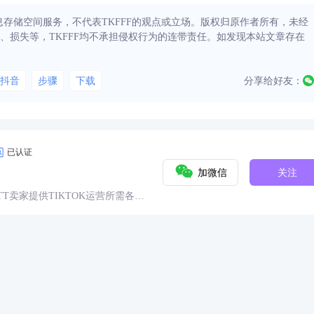
信息存储空间服务，不代表TKFFF的观点或立场。版权归原作者所有，未经
、损失等，TKFFF均不承担侵权行为的连带责任。如发现本站文章存在
抖音
步骤
下载
分享给好友：
已认证
加微信
关注
球TT卖家提供TIKTOK运营所需各种
具、头条、论坛、社群、活动、人