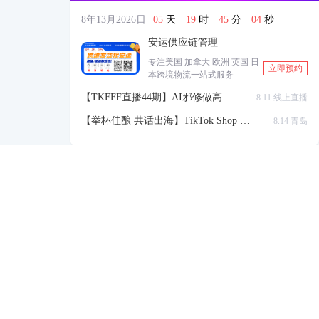
8年13月2026日
05
天
19
时
45
分
03
秒
安运供应链管理
专注美国 加拿大 欧洲 英国 日
立即预约
本跨境物流一站式服务
【TKFFF直播44期】AI邪修做高点
8.11 线上直播
击高转化listing，快速低成本生成
【举杯佳酿 共话出海】TikTok Shop 全
8.14 青岛
带货视频
球站点官方赋能交流会
TKFFF公众号
商务合作-柯先生