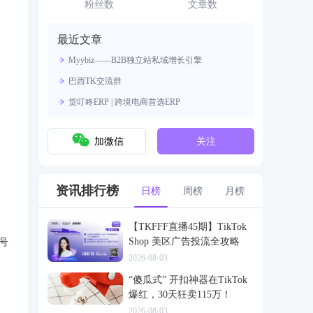
资源。
粉丝数
文章数
最近文章
Myybiz——B2B独立站私域增长引擎
巴西TK交流群
。
货叮咚ERP | 跨境电商首选ERP
加微信
关注
资讯排行榜
日榜
周榜
月榜
【TKFFF直播45期】TikTok
Shop 美区广告投流全攻略
号
2026-08-03
“傻瓜式” 开扣神器在TikTok
爆红，30天狂卖115万！
2026-08-03