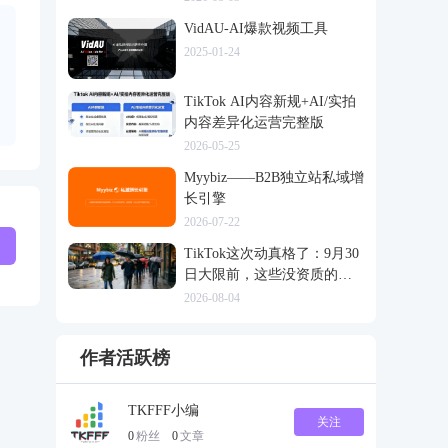
VidAU-AI爆款视频工具
2025-01-24
TikTok AI内容新规+AI/实拍
内容差异化运营完整版
2026-05-25
Myybiz——B2B独立站私域增
长引擎
2026-07-22
TikTok这次动真格了：9月30
日大限前，这些没资质的货
一律清退
2026-08-04
作者活跃榜
TKFFF小编
关注
0
粉丝
0
文章