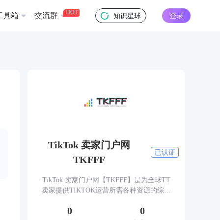
HOT
工具箱
交流群
知识星球
登录
TikTok 卖家门户网
已认证
TKFFF
TikTok 卖家门户网【TKFFF】是为全球TT
卖家提供TIKTOK运营所需各种资源的综合
性门户网站。网站涵盖TK工具、头条、论
0
0
坛、社群、活动、人脉、货盘、教学等必备